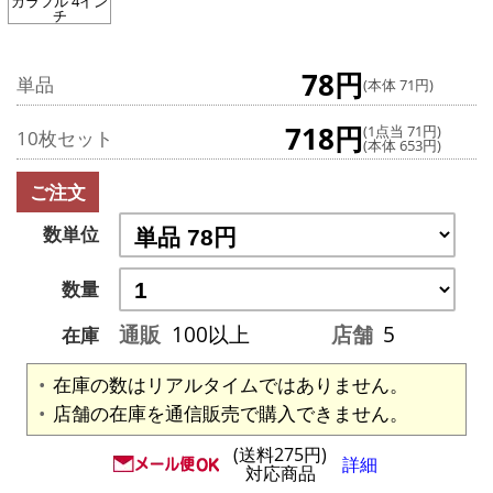
カラフル 4イン
チ
78円
単品
(本体 71円)
718円
(1点当 71円)
10枚セット
(本体 653円)
ご注文
数単位
数量
通販
100以上
店舗
5
在庫
在庫の数はリアルタイムではありません。
店舗の在庫を通信販売で購入できません。
(送料275円)
詳細
対応商品