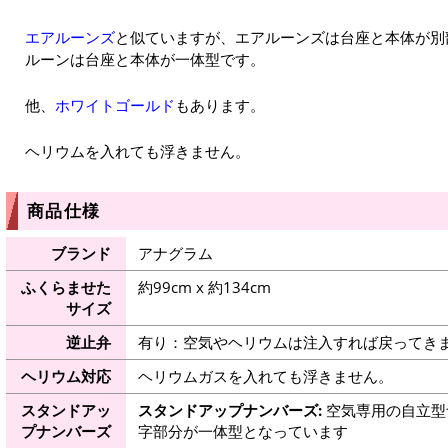
エアルーンズ
と似ていますが、エアルーンズは台座と本体が別
ルーンは台座と本体が一体型です。
他、
ホワイトゴールド
もあります。
ヘリウムを入れても浮きません。
商品仕様
ブランド
アナグラム
ふくらませた
約99cm x 約134cm
サイズ
逆止弁
有り：空気やヘリウムは注入すれば戻ってき
ヘリウム対応
ヘリウムガスを入れても浮きません。
スタンドアッ
スタンドアップナンバーズ:
空気専用の自立型
プナンバーズ
字部分が一体型となっています