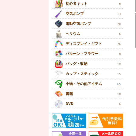
初心者キット
8
空気ポンプ
13
電動空気ポンプ
20
ヘリウム
6
ディスプレイ・ギフト
76
バルーン・フラワー
8
バッグ・収納
10
カップ・スティック
15
小物・その他アイテム
65
書籍
18
DVD
6