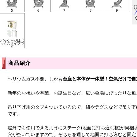
5
6
7
8
9
パッケージはボ
ックスタイプで
す
商品紹介
ヘリウムガス不要、しかも
台座と本体が一体型！空気だけで自
新年のお祝いや卒業、お誕生日など、広い会場にぴったりな迫
吊り下げ用のタブもついているので、紐やテグスなどで吊り下
です。
屋外でも使用できるようにステーク(地面に打ち込む杭)が同梱
穴が空いていますので、そちらを通して地面に打ち込むと固定