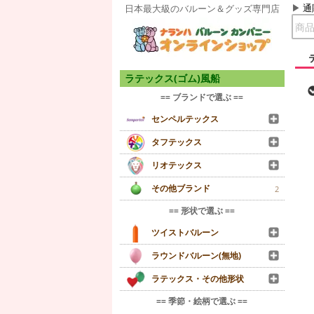
通
日本最大級のバルーン＆グッズ専門店
ラテックス(ゴム)風船
== ブランドで選ぶ ==
センペルテックス
タフテックス
リオテックス
その他ブランド
2
== 形状で選ぶ ==
ツイストバルーン
ラウンドバルーン(無地)
ラテックス・その他形状
== 季節・絵柄で選ぶ ==