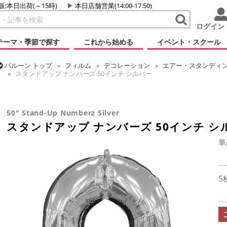
販:本日出荷(～15時)
本日店舗営業(14:00-17:50)
ログイン
テーマ・季節で探す
これから始める
イベント・スクール
バルーン
トップ
フィルム
デコレーション
エアー・スタンディン
スタンドアップ ナンバーズ 50インチ シルバー
バルーン
トップ
フィルム
デコレーション
文字・数字
スタン
50" Stand-Up Numberz Silver
スタンドアップ ナンバーズ 50インチ シ
単
5