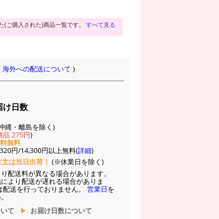
た(ご購入された)商品一覧です。
すべて見る
(
海外への配送について
)
届け日数
(※沖縄・離島を除く)
品 275円
)
送料無料
20円/14,300円以上無料(
詳細
)
注文は当日出荷！
(※休業日を除く)
より配送料が異なる場合があります。
他により配送が遅れる場合がありま
は配送を行っておりません。
営業日
を
い。
ついて
お届け日数について