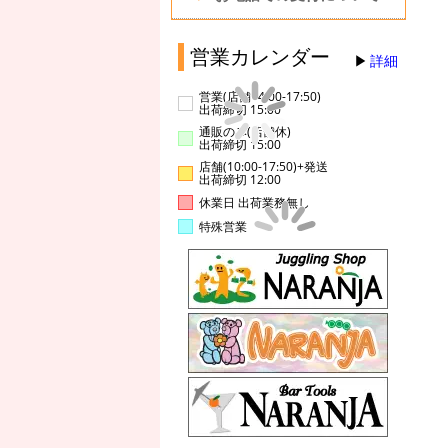
営業カレンダー
詳細
営業(店舗14:00-17:50)
出荷締切 15:00
通販のみ(店舗休)
出荷締切 15:00
店舗(10:00-17:50)+発送
出荷締切 12:00
休業日 出荷業務無し
特殊営業