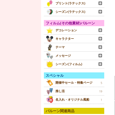
プリント(ラテックス)
シーズン(ラテックス)
フィルム(その他素材)バルーン
デコレーション
キャラクター
テーマ
メッセージ
シーズン(フィルム)
スペシャル
開催中セール・特集ページ
5
推し活
19
名入れ・オリジナル風船
1
バルーン関連商品