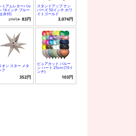
レミアムレターバル
スタンドアップ ナン
ン 16インチ ブルー
バーズ 50インチ ホワ
逆止弁付)
イトゴールド
83円
3,074円
279円▶
ピュアカット バルー
リオン スター メタ
ン ハート 25cm (10イ
ック
ンチ)
352円
103円