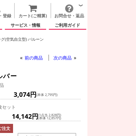
・登録
カート(ご精算)
お問合せ・返品
サービス・情報
ご利用ガイド
グ(空気自立型) バルーン
ドアップ ナンバーズ 50インチ シルバー
前の商品
次の商品
ルバー
品
3,074円
(本体 2,795円)
枚セット
14,142円
(1点当 2,828円)
(本体 12,857円)
ご注文