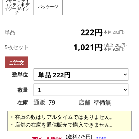
マザーズ デイ
コンテンポ デ
パッケージ
イジー 18イン
チ
222円
単品
(本体 202円)
1,021円
(1点当 203円)
5枚セット
(本体 929円)
ご注文
数単位
数量
通販
79
店舗
準備無
在庫
在庫の数はリアルタイムではありません。
店舗の在庫を通信販売で購入できません。
(送料275円)