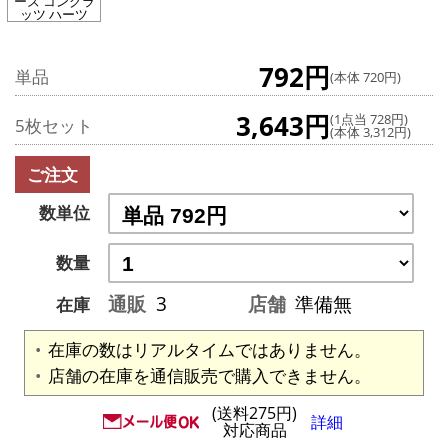
ーズ コングラ
ッツ ハーツ
792円
単品
(本体 720円)
3,643円
(1点当 728円)
5枚セット
(本体 3,312円)
ご注文
数単位
数量
通販
3
店舗
準備無
在庫
在庫の数はリアルタイムではありません。
店舗の在庫を通信販売で購入できません。
(送料275円)
詳細
対応商品