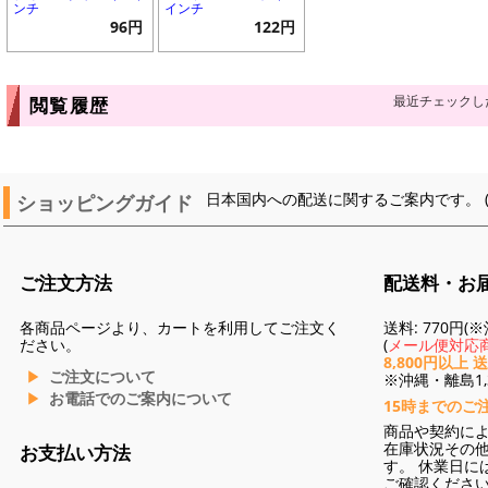
ンチ
インチ
96円
122円
最近チェックし
閲覧履歴
ショッピングガイド
日本国内への配送に関するご案内です。 
ご注文方法
配送料・お
各商品ページより、カートを利用してご注文く
送料: 770円
ださい。
(
メール便対応商
8,800円以上 
ご注文について
※沖縄・離島1,3
お電話でのご案内について
15時までのご
商品や契約に
在庫状況その
お支払い方法
す。 休業日に
ご確認くださ