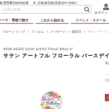
販:翌営業日(8/9)出荷
店舗
:本日休(次回 8/9 10:00-)
ログイン
テーマ・季節で探す
これから始める
イベント・スクール
バルーン
トップ
フィルム
メッセージ
誕生日
サテン アートフ
#030-46205 Satin Artful Floral Bday 4"
サテン アートフル フローラル バースデイ
単
1