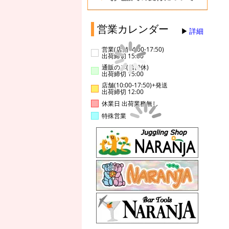
営業カレンダー
詳細
営業(店舗14:00-17:50)
出荷締切 15:00
通販のみ(店舗休)
出荷締切 15:00
店舗(10:00-17:50)+発送
出荷締切 12:00
休業日 出荷業務無し
特殊営業