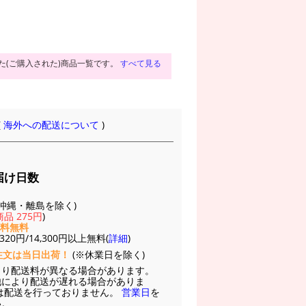
た(ご購入された)商品一覧です。
すべて見る
(
海外への配送について
)
届け日数
(※沖縄・離島を除く)
品 275円
)
送料無料
20円/14,300円以上無料(
詳細
)
注文は当日出荷！
(※休業日を除く)
より配送料が異なる場合があります。
他により配送が遅れる場合がありま
は配送を行っておりません。
営業日
を
い。