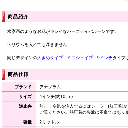
商品紹介
水彩画のようなお花がキレイなバースデイバルーンです。
ヘリウムを入れても浮きません。
同じデザインの
大きめタイプ
、
ミニシェイプ
、
9インチ
タイプ
商品仕様
ブランド
アナグラム
サイズ
4インチ(約10cm)
逆止弁
無し：空気を注入するにはシーラー(熱圧着)
ご覧ください。熱圧着の失敗は不良ではありま
容量
2リットル