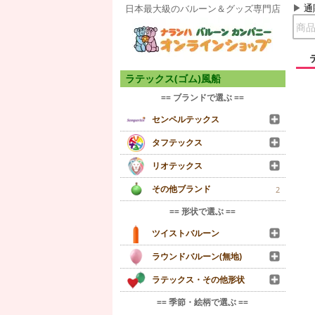
通
日本最大級のバルーン＆グッズ専門店
ラテックス(ゴム)風船
== ブランドで選ぶ ==
センペルテックス
タフテックス
リオテックス
その他ブランド
2
== 形状で選ぶ ==
ツイストバルーン
ラウンドバルーン(無地)
ラテックス・その他形状
== 季節・絵柄で選ぶ ==