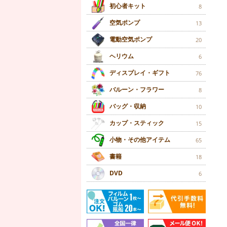
初心者キット
8
空気ポンプ
13
電動空気ポンプ
20
ヘリウム
6
ディスプレイ・ギフト
76
バルーン・フラワー
8
バッグ・収納
10
カップ・スティック
15
小物・その他アイテム
65
書籍
18
DVD
6