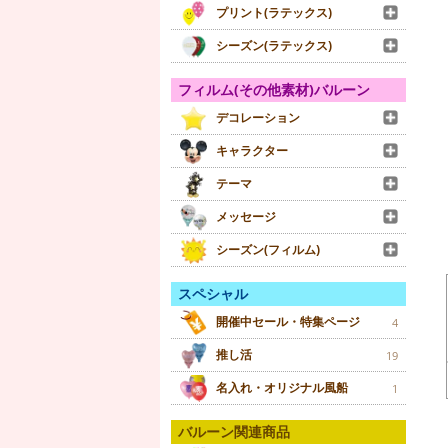
プリント(ラテックス)
シーズン(ラテックス)
フィルム(その他素材)バルーン
デコレーション
キャラクター
テーマ
メッセージ
シーズン(フィルム)
スペシャル
開催中セール・特集ページ
4
推し活
19
名入れ・オリジナル風船
1
バルーン関連商品