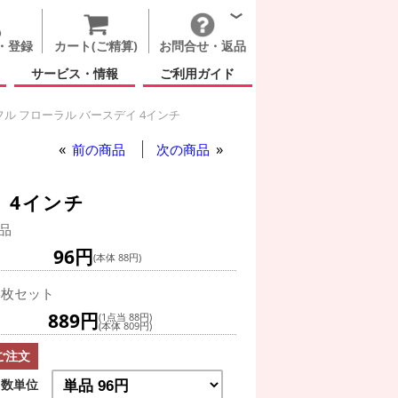
・登録
カート(ご精算)
お問合せ・返品
サービス・情報
ご利用ガイド
ル フローラル バースデイ 4インチ
前の商品
次の商品
 4インチ
品
96円
(本体 88円)
0枚セット
889円
(1点当 88円)
(本体 809円)
ご注文
数単位