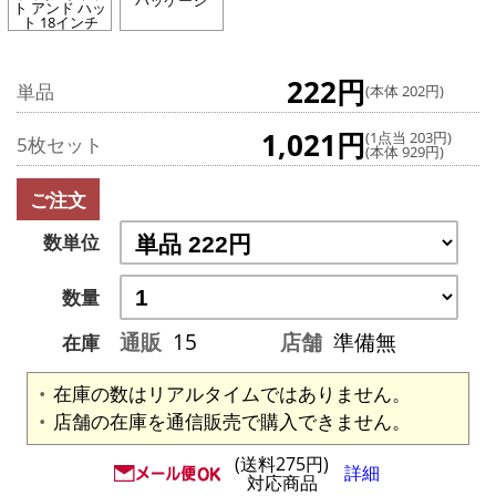
パッケージ
ト アンド ハッ
ト 18インチ
222円
単品
(本体 202円)
1,021円
(1点当 203円)
5枚セット
(本体 929円)
ご注文
数単位
数量
通販
15
店舗
準備無
在庫
在庫の数はリアルタイムではありません。
店舗の在庫を通信販売で購入できません。
(送料275円)
詳細
対応商品