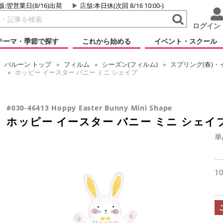
販:翌営業日(8/16)出荷
店舗
:本日休(次回 8/16 10:00-)
ログイン
テーマ・季節で探す
これから始める
イベント・スクール
バルーン
トップ
フィルム
シーズン(フィルム)
スプリング(春)・
ホッピー イースター バニー ミニ シェイプ
#030-46413 Hoppy Easter Bunny Mini Shape
ホッピー イースター バニー ミニ シェイ
単
1