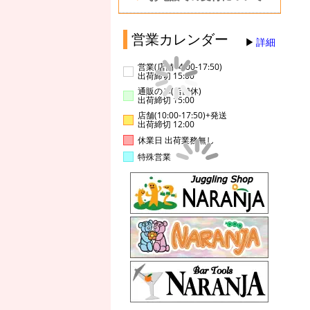
営業カレンダー
詳細
営業(店舗14:00-17:50)
出荷締切 15:00
通販のみ(店舗休)
出荷締切 15:00
店舗(10:00-17:50)+発送
出荷締切 12:00
休業日 出荷業務無し
特殊営業