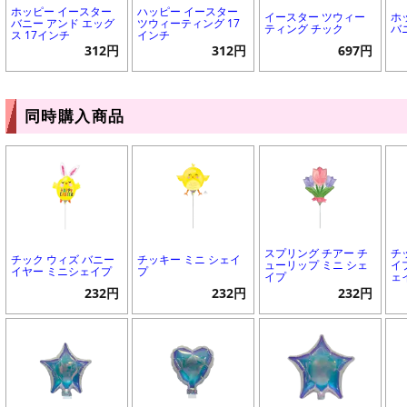
ホッピー イースター
ハッピー イースター
イースター ツウィー
ホ
バニー アンド エッグ
ツウィーティング 17
ティング チック
バ
ス 17インチ
インチ
312円
312円
697円
同時購入商品
スプリング チアー チ
チ
チック ウィズ バニー
チッキー ミニ シェイ
ューリップ ミニ シェ
イ
イヤー ミニシェイプ
プ
イプ
ェ
232円
232円
232円