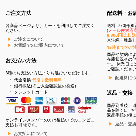
ご注文方法
配送料・お
各商品ページより、カートを利用してご注文く
送料: 770円
ださい。
(
メール便対応商
8,800円以上 
ご注文について
※沖縄・離島1,3
お電話でのご案内について
15時までのご
商品や契約に
在庫状況その
お支払い方法
す。 休業日に
ご確認くださ
3種のお支払い方法よりお選びいただけます。
配送料に
代金引換
代引手数料無料！
銀行振込(※ご入金確認後の発送)
クレジットカード
返品・交換
商品到着後、8
品を除く)。 
返品手続の後
オンラインメンバーの方は後払いでのコンビニ
返品・交
支払も可能です。
お支払いについて