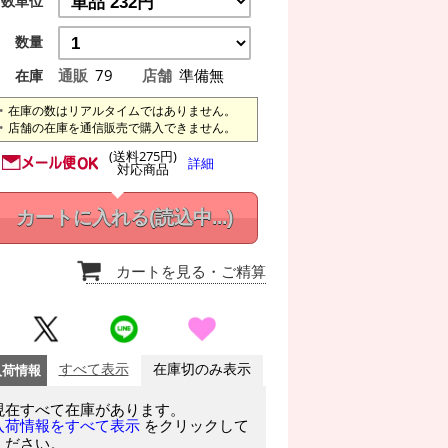
数単位
数量
通販
79
店舗
準備無
在庫
在庫の数はリアルタイムではありません。
店舗の在庫を通信販売で購入できません。
(送料275円)
詳細
対応商品
カートに入れる
(読込中...)
カートを見る
・ご精算
入荷情報
すべて表示
在庫切のみ表示
現在すべて在庫があります。
をクリックして
入荷情報をすべて表示
ください。