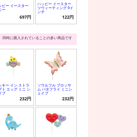
ハッピー イースター
ッピー イースター
ツウィーティング 9イ
ニー
ンチ
697円
122円
同時に購入されていることの多い商品です
ッキー イン ストラ
ソウルフル ブロッサ
プト エッグ ミニ シ
ム バタフライ ミニシ
イプ
ェイプ
232円
232円