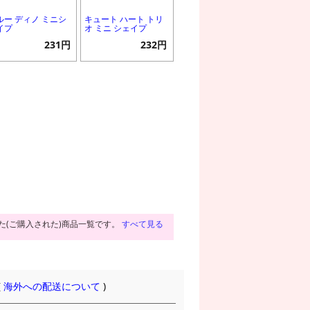
ルー ディノ ミニシ
キュート ハート トリ
イプ
オ ミニ シェイプ
231円
232円
た(ご購入された)商品一覧です。
すべて見る
(
海外への配送について
)