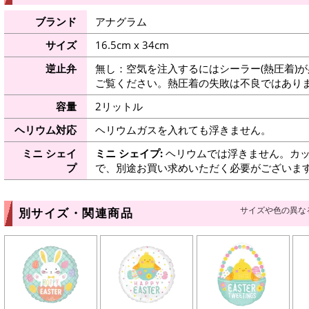
ブランド
アナグラム
サイズ
16.5cm x 34cm
逆止弁
無し：空気を注入するにはシーラー(熱圧着)
ご覧ください。熱圧着の失敗は不良ではありま
容量
2リットル
ヘリウム対応
ヘリウムガスを入れても浮きません。
ミニ シェイ
ミニ シェイプ:
ヘリウムでは浮きません。カッ
プ
で、別途お買い求めいただく必要がございま
サイズや色の異な
別サイズ・関連商品