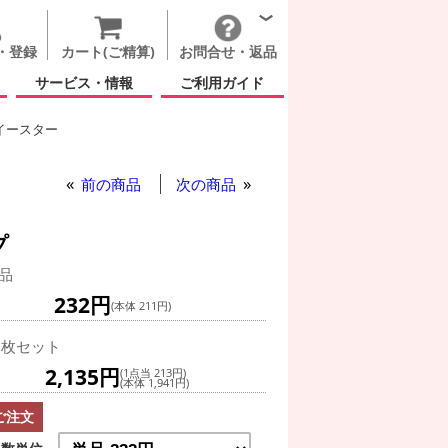
・登録
カート(ご精算)
お問合せ・返品
サービス・情報
ご利用ガイド
イースター
前の商品
次の商品
プ
品
232円
(本体 211円)
0枚セット
2,135円
(1点当 213円)
(本体 1,941円)
ご注文