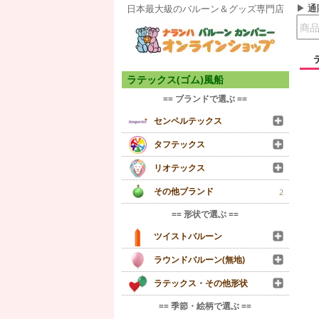
通
日本最大級のバルーン＆グッズ専門店
ラテックス(ゴム)風船
== ブランドで選ぶ ==
センペルテックス
タフテックス
リオテックス
その他ブランド
2
== 形状で選ぶ ==
ツイストバルーン
ラウンドバルーン(無地)
ラテックス・その他形状
== 季節・絵柄で選ぶ ==