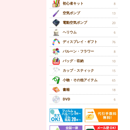
初心者キット
8
空気ポンプ
13
電動空気ポンプ
20
ヘリウム
6
ディスプレイ・ギフト
76
バルーン・フラワー
8
バッグ・収納
10
カップ・スティック
15
小物・その他アイテム
65
書籍
18
DVD
6