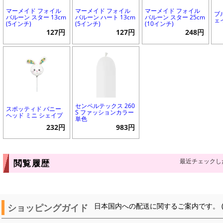
マーメイド フォイル
マーメイド フォイル
マーメイド フォイル
ブ
バルーン スター 13cm
バルーン ハート 13cm
バルーン スター 25cm
ェ
(5インチ)
(5インチ)
(10インチ)
127円
127円
248円
センペルテックス 260
スポッティド バニー
S ファッションカラー
ヘッド ミニ シェイプ
単色
232円
983円
最近チェックし
閲覧履歴
ショッピングガイド
日本国内への配送に関するご案内です。 