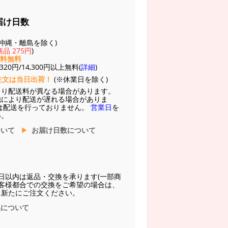
届け日数
(※沖縄・離島を除く)
品 275円
)
送料無料
20円/14,300円以上無料(
詳細
)
注文は当日出荷！
(※休業日を除く)
より配送料が異なる場合があります。
他により配送が遅れる場合がありま
は配送を行っておりません。
営業日
を
い。
ついて
お届け日数について
日以内は返品・交換を承ります(一部商
お客様都合での交換をご希望の場合は、
に新たにご注文ください。
換について