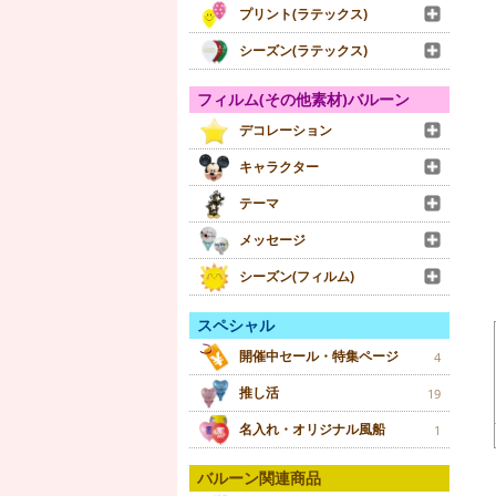
プリント(ラテックス)
シーズン(ラテックス)
フィルム(その他素材)バルーン
デコレーション
キャラクター
テーマ
メッセージ
シーズン(フィルム)
スペシャル
開催中セール・特集ページ
4
推し活
19
名入れ・オリジナル風船
1
バルーン関連商品