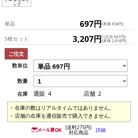
アー チューリ
ップ
697円
単品
(本体 634円)
3,207円
(1点当 641円)
5枚セット
(本体 2,916円)
ご注文
数単位
数量
通販
4
店舗
2
在庫
在庫の数はリアルタイムではありません。
店舗の在庫を通信販売で購入できません。
(送料275円)
詳細
対応商品