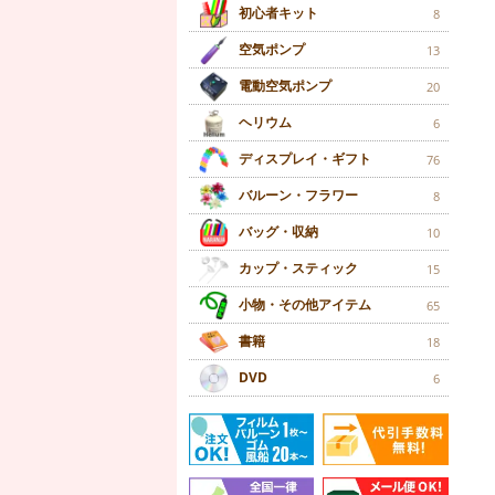
初心者キット
8
空気ポンプ
13
電動空気ポンプ
20
ヘリウム
6
ディスプレイ・ギフト
76
バルーン・フラワー
8
バッグ・収納
10
カップ・スティック
15
小物・その他アイテム
65
書籍
18
DVD
6