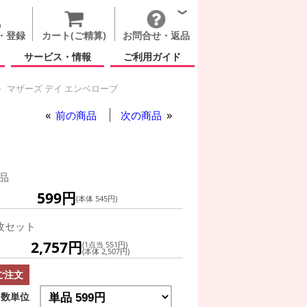
・登録
カート(ご精算)
お問合せ・返品
サービス・情報
ご利用ガイド
マザーズ デイ エンベロープ
前の商品
次の商品
品
599円
(本体 545円)
枚セット
2,757円
(1点当 551円)
(本体 2,507円)
ご注文
数単位