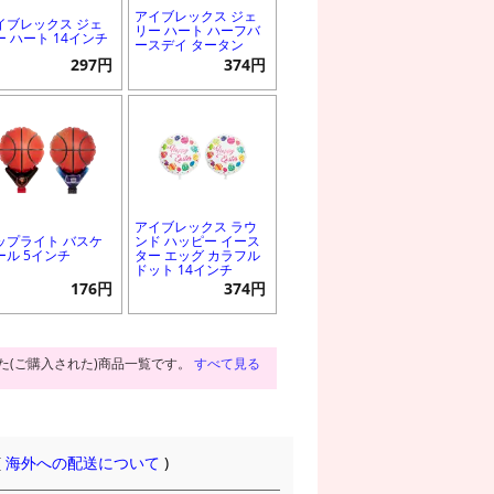
アイブレックス ジェ
イブレックス ジェ
リー ハート ハーフバ
ー ハート 14インチ
ースデイ タータン
297円
374円
アイブレックス ラウ
ップライト バスケ
ンド ハッピー イース
ール 5インチ
ター エッグ カラフル
ドット 14インチ
176円
374円
た(ご購入された)商品一覧です。
すべて見る
(
海外への配送について
)