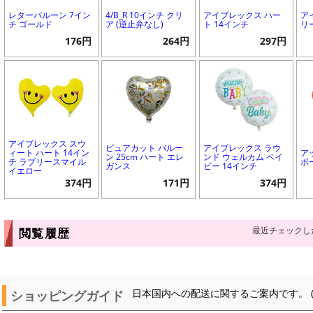
レターバルーン 7イン
4/B_R 10インチ クリ
アイブレックス ハー
ア
チ ゴールド
ア (逆止弁なし)
ト 14インチ
リ
176円
264円
297円
アイブレックス スウ
ピュアカット バルー
アイブレックス ラウ
ィート ハート 14イン
ア
ン 25cm ハート エレ
ンド ウェルカム ベイ
チ ラブリースマイル
ボ
ガンス
ビー 14インチ
イエロー
374円
171円
374円
最近チェックし
閲覧履歴
ショッピングガイド
日本国内への配送に関するご案内です。 