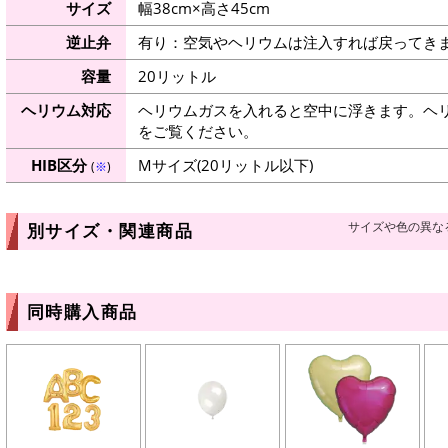
サイズ
幅38cm×高さ45cm
逆止弁
有り：空気やヘリウムは注入すれば戻ってき
容量
20リットル
ヘリウム対応
ヘリウムガスを入れると空中に浮きます。ヘ
をご覧ください。
HIB区分
Mサイズ(20リットル以下)
(
※
)
サイズや色の異な
別サイズ・関連商品
同時購入商品