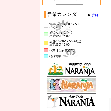
営業カレンダー
詳細
営業(店舗14:00-17:50)
出荷締切 15:00
通販のみ(店舗休)
出荷締切 15:00
店舗(10:00-17:50)+発送
出荷締切 12:00
休業日 出荷業務無し
特殊営業