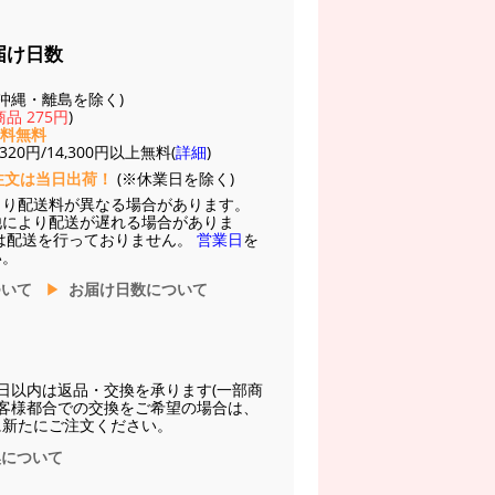
届け日数
(※沖縄・離島を除く)
品 275円
)
送料無料
20円/14,300円以上無料(
詳細
)
注文は当日出荷！
(※休業日を除く)
より配送料が異なる場合があります。
他により配送が遅れる場合がありま
は配送を行っておりません。
営業日
を
い。
ついて
お届け日数について
日以内は返品・交換を承ります(一部商
お客様都合での交換をご希望の場合は、
に新たにご注文ください。
換について