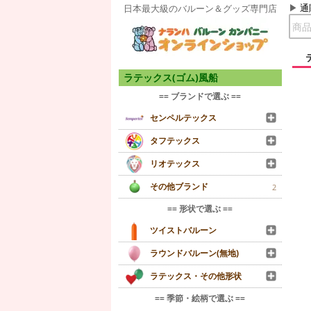
通
日本最大級のバルーン＆グッズ専門店
ラテックス(ゴム)風船
== ブランドで選ぶ ==
センペルテックス
タフテックス
リオテックス
その他ブランド
2
== 形状で選ぶ ==
ツイストバルーン
ラウンドバルーン(無地)
ラテックス・その他形状
== 季節・絵柄で選ぶ ==