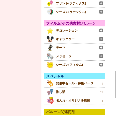
プリント(ラテックス)
シーズン(ラテックス)
フィルム(その他素材)バルーン
デコレーション
キャラクター
テーマ
メッセージ
シーズン(フィルム)
スペシャル
開催中セール・特集ページ
4
推し活
19
名入れ・オリジナル風船
1
バルーン関連商品