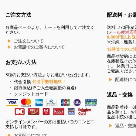
ご注文方法
配送料・お
各商品ページより、カートを利用してご注文く
送料: 770円
ださい。
(
メール便対応商
8,800円以上 
ご注文について
※沖縄・離島1,3
お電話でのご案内について
15時までのご
商品や契約に
在庫状況その
お支払い方法
す。 休業日に
ご確認くださ
3種のお支払い方法よりお選びいただけます。
配送料に
代金引換
代引手数料無料！
銀行振込(※ご入金確認後の発送)
クレジットカード
返品・交換
商品到着後、8
品を除く)。 
返品手続の後
オンラインメンバーの方は後払いでのコンビニ
返品・交
支払も可能です。
お支払いについて