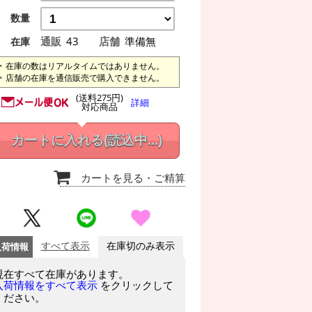
数量
通販
43
店舗
準備無
在庫
在庫の数はリアルタイムではありません。
店舗の在庫を通信販売で購入できません。
(送料275円)
詳細
対応商品
カートに入れる
(読込中...)
カートを見る
・ご精算
入荷情報
すべて表示
在庫切のみ表示
現在すべて在庫があります。
をクリックして
入荷情報をすべて表示
ください。