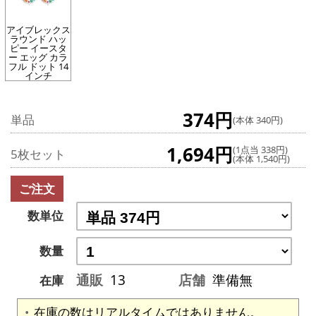
アイブレックス
ラウンド ハッ
ピー イースタ
ー エッグ カラ
フル ドット 14
インチ
374円
単品
(本体 340円)
1,694円
(1点当 338円)
5枚セット
(本体 1,540円)
ご注文
数単位
数量
通販
13
店舗
準備無
在庫
在庫の数はリアルタイムではありません。