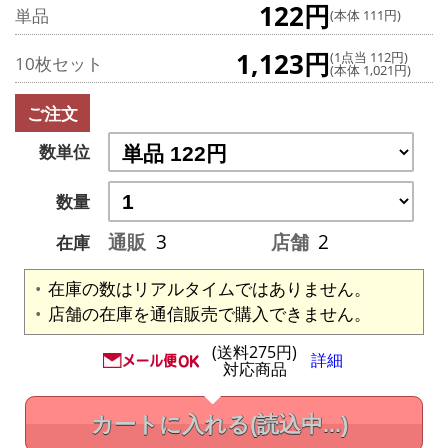
122円
単品
(本体 111円)
1,123円
(1点当 112円)
10枚セット
(本体 1,021円)
ご注文
数単位
数量
通販
3
店舗
2
在庫
在庫の数はリアルタイムではありません。
店舗の在庫を通信販売で購入できません。
(送料275円)
詳細
対応商品
カートに入れる
(読込中...)