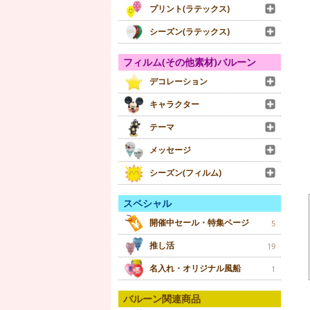
プリント(ラテックス)
シーズン(ラテックス)
フィルム(その他素材)バルーン
デコレーション
キャラクター
テーマ
メッセージ
シーズン(フィルム)
スペシャル
開催中セール・特集ページ
5
推し活
19
名入れ・オリジナル風船
1
バルーン関連商品