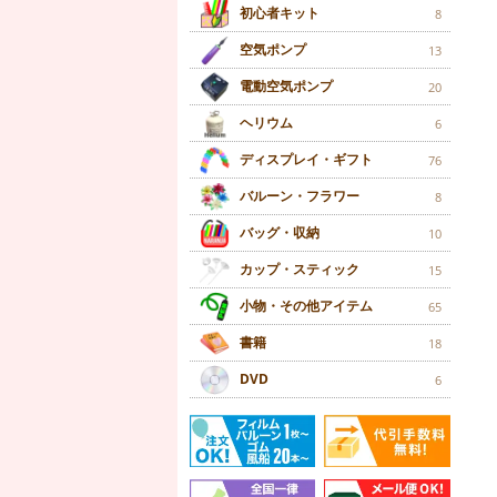
初心者キット
8
空気ポンプ
13
電動空気ポンプ
20
ヘリウム
6
ディスプレイ・ギフト
76
バルーン・フラワー
8
バッグ・収納
10
カップ・スティック
15
小物・その他アイテム
65
書籍
18
DVD
6