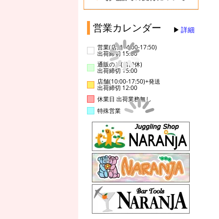
営業カレンダー
詳細
営業(店舗14:00-17:50)
出荷締切 15:00
通販のみ(店舗休)
出荷締切 15:00
店舗(10:00-17:50)+発送
出荷締切 12:00
休業日 出荷業務無し
特殊営業