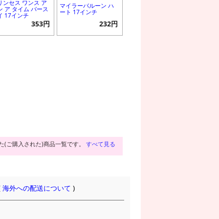
リンセス ワンス ア
マイラーバルーン ハ
ン ア タイム バース
ート 17インチ
イ 17インチ
353円
232円
た(ご購入された)商品一覧です。
すべて見る
(
海外への配送について
)