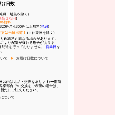
届け日数
(※沖縄・離島を除く)
品 275円
)
送料無料
20円/14,300円以上無料(
詳細
)
注文は当日出荷！
(※休業日を除く)
より配送料が異なる場合があります。
他により配送が遅れる場合がありま
は配送を行っておりません。
営業日
を
い。
ついて
お届け日数について
日以内は返品・交換を承ります(一部商
お客様都合での交換をご希望の場合は、
に新たにご注文ください。
換について