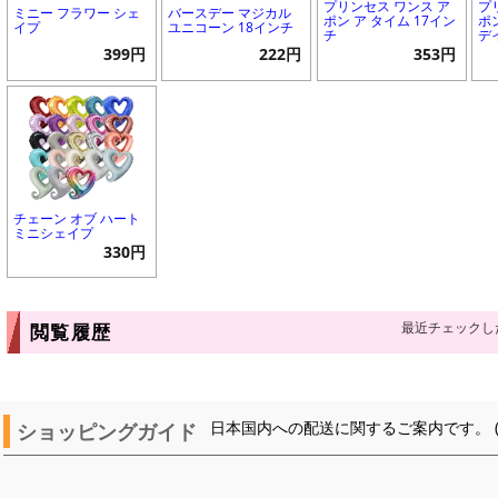
プリンセス ワンス ア
プ
ミニー フラワー シェ
バースデー マジカル
ポン ア タイム 17イン
ポ
イプ
ユニコーン 18インチ
チ
デ
399円
222円
353円
チェーン オブ ハート
ミニシェイプ
330円
最近チェックし
閲覧履歴
ショッピングガイド
日本国内への配送に関するご案内です。 