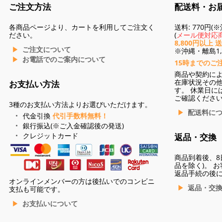
ご注文方法
配送料・お
各商品ページより、カートを利用してご注文く
送料: 770円
ださい。
(
メール便対応商
8,800円以上 
ご注文について
※沖縄・離島1,3
お電話でのご案内について
15時までのご
商品や契約に
在庫状況その
お支払い方法
す。 休業日に
ご確認くださ
3種のお支払い方法よりお選びいただけます。
配送料に
代金引換
代引手数料無料！
銀行振込(※ご入金確認後の発送)
クレジットカード
返品・交換
商品到着後、8
品を除く)。 
返品手続の後
オンラインメンバーの方は後払いでのコンビニ
返品・交
支払も可能です。
お支払いについて