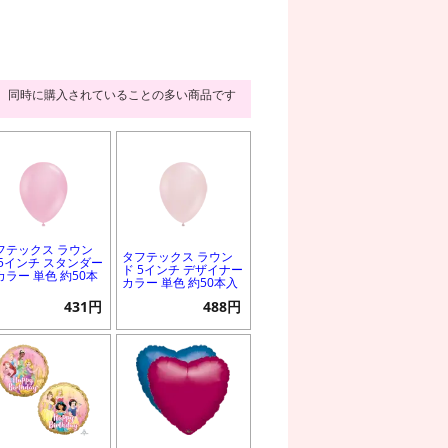
同時に購入されていることの多い商品です
フテックス ラウン
タフテックス ラウン
 5インチ スタンダー
ド 5インチ デザイナー
カラー 単色 約50本
カラー 単色 約50本入
431円
488円