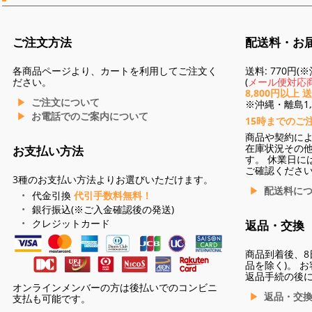
ご注文方法
配送料・お
各商品ページより、カートを利用してご注文く
送料: 770円
ださい。
(
メール便対応商
8,800円以上 
ご注文について
※沖縄・離島1,3
お電話でのご案内について
15時までのご
商品や契約に
在庫状況その
お支払い方法
す。 休業日に
ご確認くださ
3種のお支払い方法よりお選びいただけます。
配送料に
代金引換
代引手数料無料！
銀行振込(※ご入金確認後の発送)
クレジットカード
返品・交換
商品到着後、8
品を除く)。 
返品手続の後
オンラインメンバーの方は後払いでのコンビニ
返品・交
支払も可能です。