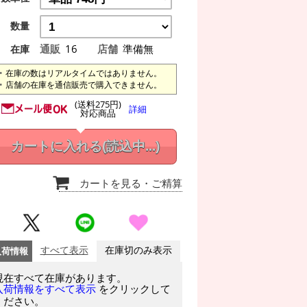
数量
通販
16
店舗
準備無
在庫
在庫の数はリアルタイムではありません。
店舗の在庫を通信販売で購入できません。
(送料275円)
詳細
対応商品
カートに入れる
(読込中...)
カートを見る
・ご精算
入荷情報
すべて表示
在庫切のみ表示
現在すべて在庫があります。
をクリックして
入荷情報をすべて表示
ください。