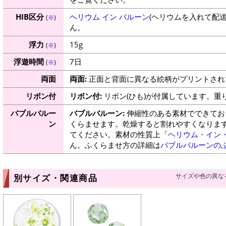
HIB区分
ヘリウム イン バルーン
(ヘリウムを入れて配
(
※
)
ん。
浮力
15g
(
※
)
浮遊時間
7日
(
※
)
両面
両面:
正面と背面に異なる絵柄がプリントされ
リボン付
リボン付:
リボン(ひも)が付属しています。重
バブルバルー
バブルバルーン:
伸縮性のある素材でできてお
ン
くらませます。乾燥すると割れやすくなりま
てください。素材の性質上「
ヘリウム・イン
ん。ふくらませ方の詳細は
バブルバルーンの
サイズや色の異な
別サイズ・関連商品