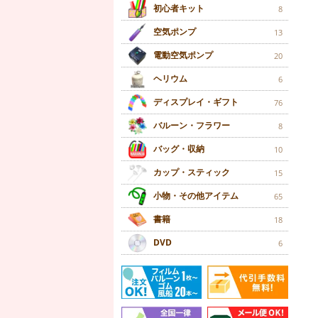
初心者キット
8
空気ポンプ
13
電動空気ポンプ
20
ヘリウム
6
ディスプレイ・ギフト
76
バルーン・フラワー
8
バッグ・収納
10
カップ・スティック
15
小物・その他アイテム
65
書籍
18
DVD
6