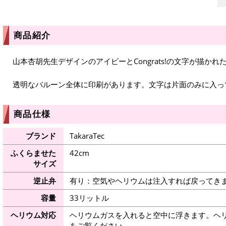
商品紹介
山本杏胡先生デザインのアイビーとCongrats!の文字が描か
透明なバルーン全体に印刷があります。文字は片面のみに入っ
商品仕様
ブランド
TakaraTec
ふくらませた
42cm
サイズ
逆止弁
有り：空気やヘリウムは注入すれば戻ってき
容量
33リットル
ヘリウム対応
ヘリウムガスを入れると空中に浮きます。ヘ
をご覧ください。