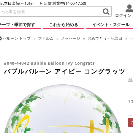
販:本日出荷(～15時)
店舗
:営業中(14:00-17:50)
ログイン
テーマ・季節で探す
これから始める
イベント・スクール
バルーン
トップ
フィルム
メッセージ
おめでとう・記念日
バ
バルーン
トップ
フィルム
デコレーション
透明バルーン
バブ
バルーン
トップ
フィルム
デコレーション
バブルバルーン
バ
#040-44042 Bubble Balloon Ivy Congrats
バブルバルーン アイビー コングラッツ
単
1