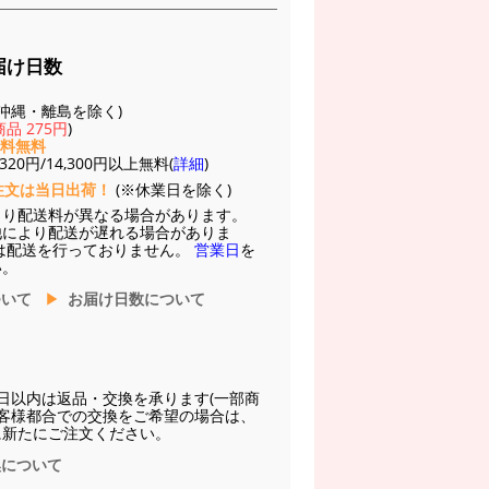
届け日数
(※沖縄・離島を除く)
品 275円
)
送料無料
20円/14,300円以上無料(
詳細
)
注文は当日出荷！
(※休業日を除く)
より配送料が異なる場合があります。
他により配送が遅れる場合がありま
は配送を行っておりません。
営業日
を
い。
ついて
お届け日数について
日以内は返品・交換を承ります(一部商
お客様都合での交換をご希望の場合は、
に新たにご注文ください。
換について