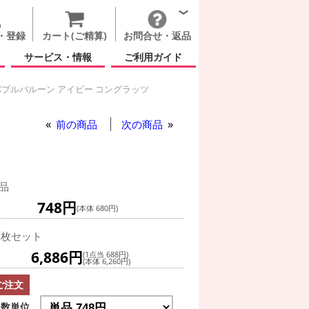
・登録
カート(ご精算)
お問合せ・返品
サービス・情報
ご利用ガイド
ブルバルーン アイビー コングラッツ
ルバルーン アイビー コングラッツ
ブルバルーン アイビー コングラッツ
前の商品
次の商品
品
748円
(本体 680円)
0枚セット
6,886円
(1点当 688円)
(本体 6,260円)
ご注文
数単位