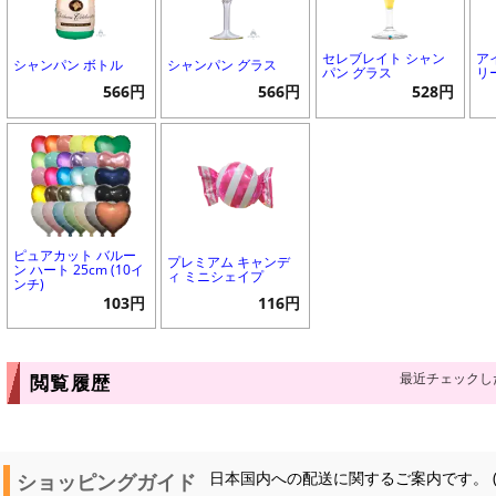
セレブレイト シャン
ア
シャンパン ボトル
シャンパン グラス
パン グラス
リ
566円
566円
528円
ピュアカット バルー
プレミアム キャンデ
ン ハート 25cm (10イ
ィ ミニシェイプ
ンチ)
103円
116円
最近チェックし
閲覧履歴
ショッピングガイド
日本国内への配送に関するご案内です。 