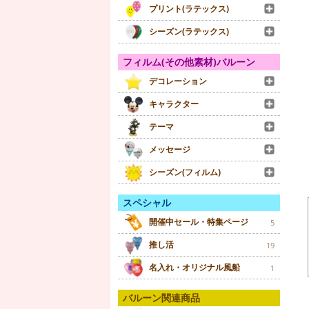
プリント(ラテックス)
シーズン(ラテックス)
フィルム(その他素材)バルーン
デコレーション
キャラクター
テーマ
メッセージ
シーズン(フィルム)
スペシャル
開催中セール・特集ページ
5
推し活
19
名入れ・オリジナル風船
1
バルーン関連商品