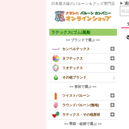
通
日本最大級のバルーン＆グッズ専門店
ラテックス(ゴム)風船
== ブランドで選ぶ ==
センペルテックス
タフテックス
リオテックス
その他ブランド
2
== 形状で選ぶ ==
ツイストバルーン
ラウンドバルーン(無地)
ラテックス・その他形状
== 季節・絵柄で選ぶ ==