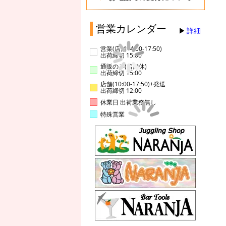
営業カレンダー
詳細
営業(店舗14:00-17:50)
出荷締切 15:00
通販のみ(店舗休)
出荷締切 15:00
店舗(10:00-17:50)+発送
出荷締切 12:00
休業日 出荷業務無し
特殊営業