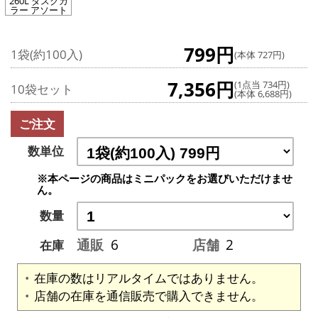
260L ダスクカ
ラー アソート
799円
1袋(約100入)
(本体 727円)
7,356円
(1点当 734円)
10袋セット
(本体 6,688円)
ご注文
数単位
※本ページの商品はミニパックをお選びいただけませ
ん。
数量
通販
6
店舗
2
在庫
在庫の数はリアルタイムではありません。
店舗の在庫を通信販売で購入できません。