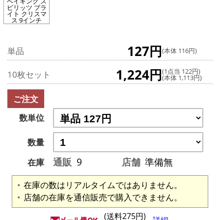
ベイキング ス
ピリッツ ブラ
イト クリスマ
ス 9インチ
127円
単品
(本体 116円)
1,224円
(1点当 122円)
10枚セット
(本体 1,113円)
ご注文
数単位
数量
通販
9
店舗
準備無
在庫
在庫の数はリアルタイムではありません。
店舗の在庫を通信販売で購入できません。
(送料275円)