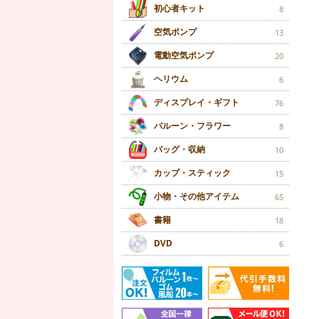
初心者キット
8
空気ポンプ
13
電動空気ポンプ
20
ヘリウム
6
ディスプレイ・ギフト
76
バルーン・フラワー
8
バッグ・収納
10
カップ・スティック
15
小物・その他アイテム
65
書籍
18
DVD
6