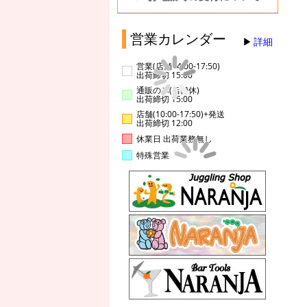
営業カレンダー
詳細
営業(店舗14:00-17:50)
出荷締切 15:00
通販のみ(店舗休)
出荷締切 15:00
店舗(10:00-17:50)+発送
出荷締切 12:00
休業日 出荷業務無し
特殊営業