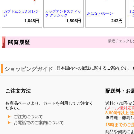
カブトムシ 3D オレン
カップアンドスティッ
ミ
おはな バルーン
ジ
ク クラシック
ー
1,045円
1,505円
242円
最近チェックし
閲覧履歴
ショッピングガイド
日本国内への配送に関するご案内です。 
ご注文方法
配送料・お
各商品ページより、カートを利用してご注文く
送料: 770円
ださい。
(
メール便対応商
8,800円以上 
ご注文について
※沖縄・離島1,3
お電話でのご案内について
15時までのご
商品や契約に