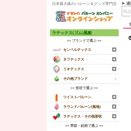
通
日本最大級のバルーン＆グッズ専門店
ラテックス(ゴム)風船
== ブランドで選ぶ ==
センペルテックス
タフテックス
リオテックス
その他ブランド
2
== 形状で選ぶ ==
ツイストバルーン
ラウンドバルーン(無地)
ラテックス・その他形状
== 季節・絵柄で選ぶ ==