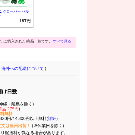
ニ クローバー バル
ン
187円
た(ご購入された)商品一覧です。
すべて見る
(
海外への配送について
)
届け日数
(※沖縄・離島を除く)
品 275円
)
送料無料
20円/14,300円以上無料(
詳細
)
注文は当日出荷！
(※休業日を除く)
より配送料が異なる場合があります。