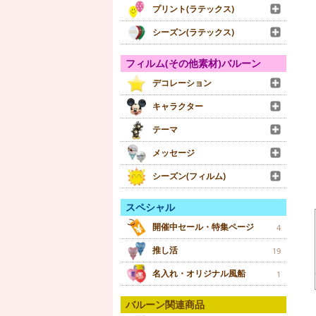
プリント(ラテックス)
シーズン(ラテックス)
フィルム(その他素材)バルーン
デコレーション
キャラクター
テーマ
メッセージ
シーズン(フィルム)
スペシャル
開催中セール・特集ページ
4
推し活
19
名入れ・オリジナル風船
1
バルーン関連商品