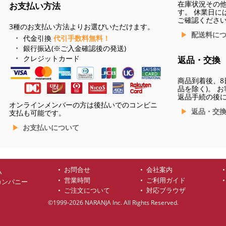
在庫状況その
お支払い方法
す。 休業日に
ご確認くださ
3種のお支払い方法よりお選びいただけます。
配送料に
代金引換
代引手数料無料！
銀行振込(※ご入金確認後の発送)
クレジットカード
返品・交換
商品到着後、8
品を除く)。 
返品手続の後
オンラインメンバーの方は後払いでのコンビニ
返品・交
支払も可能です。
お支払いについて
お問合せ
会社案内
ハ
営業時間
ご利用ガイド
カンパニー
ご注文について
対応ブラウザ
©1999-2026 NARANJA Inc. All Rights Reserved.