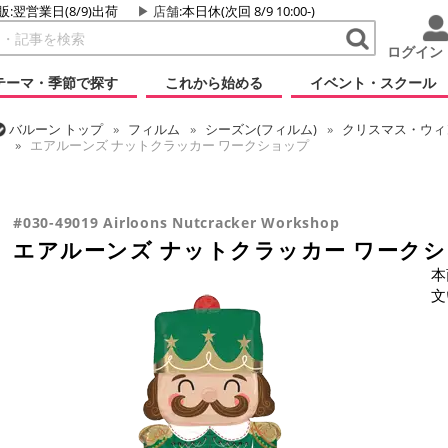
販:翌営業日(8/9)出荷
店舗
:本日休(次回 8/9 10:00-)
ログイン
テーマ・季節で探す
これから始める
イベント・スクール
バルーン
トップ
フィルム
シーズン(フィルム)
クリスマス・ウィン
エアルーンズ ナットクラッカー ワークショップ
バルーン
トップ
フィルム
デコレーション
エアー・スタンディン
エアルーンズ ナットクラッカー ワークショップ
#030-49019 Airloons Nutcracker Workshop
エアルーンズ ナットクラッカー ワーク
本
文