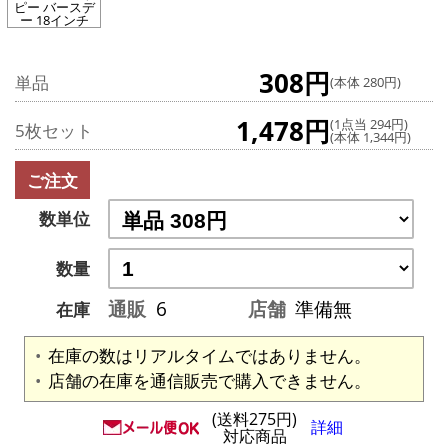
ピー バースデ
ー 18インチ
308円
単品
(本体 280円)
1,478円
(1点当 294円)
5枚セット
(本体 1,344円)
ご注文
数単位
数量
通販
6
店舗
準備無
在庫
在庫の数はリアルタイムではありません。
店舗の在庫を通信販売で購入できません。
(送料275円)
詳細
対応商品