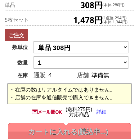
308円
単品
(本体 280円)
1,478円
(1点当 294円)
5枚セット
(本体 1,344円)
ご注文
数単位
数量
通販
4
店舗
準備無
在庫
在庫の数はリアルタイムではありません。
店舗の在庫を通信販売で購入できません。
(送料275円)
詳細
対応商品
カートに入れる
(読込中...)