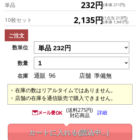
232円
単品
(本体 211円)
2,135円
(1点当 213円)
10枚セット
(本体 1,941円)
ご注文
数単位
数量
通販
96
店舗
準備無
在庫
在庫の数はリアルタイムではありません。
店舗の在庫を通信販売で購入できません。
(送料275円)
詳細
対応商品
カートに入れる
(読込中...)