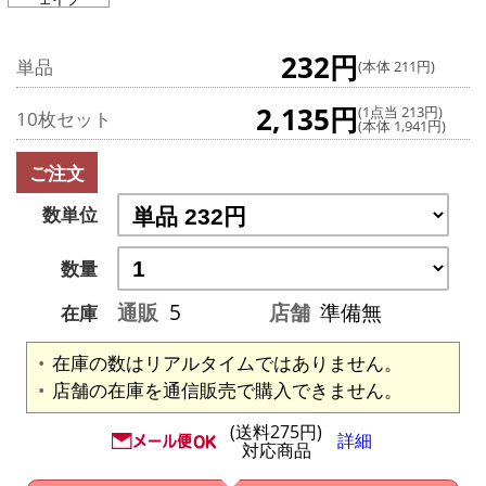
232円
単品
(本体 211円)
2,135円
(1点当 213円)
10枚セット
(本体 1,941円)
ご注文
数単位
数量
通販
5
店舗
準備無
在庫
在庫の数はリアルタイムではありません。
店舗の在庫を通信販売で購入できません。
(送料275円)
詳細
対応商品