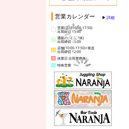
営業カレンダー
詳細
営業(店舗14:00-17:50)
出荷締切 15:00
通販のみ(店舗休)
出荷締切 15:00
店舗(10:00-17:50)+発送
出荷締切 12:00
休業日 出荷業務無し
特殊営業