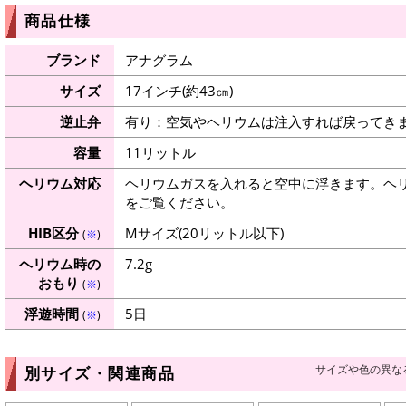
商品仕様
ブランド
アナグラム
サイズ
17インチ(約43㎝)
逆止弁
有り：空気やヘリウムは注入すれば戻ってき
容量
11リットル
ヘリウム対応
ヘリウムガスを入れると空中に浮きます。ヘ
をご覧ください。
HIB区分
Mサイズ(20リットル以下)
(
※
)
ヘリウム時の
7.2g
おもり
(
※
)
浮遊時間
5日
(
※
)
サイズや色の異な
別サイズ・関連商品