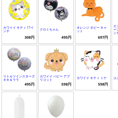
エ
カワイイ キティ 17イ
オレンジ タビー キャ
クロミちゃん
ー
ンチ
ット
ン
308円
495円
697円
リトルツインスターズ
カワイイ パピー アプ
カワイイ キティ ミケ
ユ
キキ＆ララ
リコット
495円
598円
598円