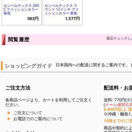
センペルテックス 260
センペルテックス ラ
S ファッションカラー
ウンド 12インチ ファ
単色
ッションカラー 単色
983円
1,577円
最近チェックし
閲覧履歴
ショッピングガイド
日本国内への配送に関するご案内です。 
ご注文方法
配送料・お
各商品ページより、カートを利用してご注文く
送料: 770円
ださい。
(
メール便対応商
8,800円以上 
ご注文について
※沖縄・離島1,3
お電話でのご案内について
15時までのご
商品や契約に