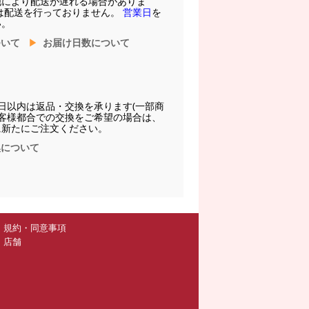
他により配送が遅れる場合がありま
は配送を行っておりません。
営業日
を
い。
ついて
お届け日数について
日以内は返品・交換を承ります(一部商
お客様都合での交換をご希望の場合は、
に新たにご注文ください。
換について
規約・同意事項
店舗