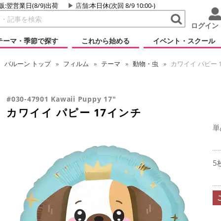
販:翌営業日(8/9)出荷
店舗
:本日休(次回 8/9 10:00-)
ログイン
テーマ・季節で探す
これから始める
イベント・スクール
バルーン
トップ
フィルム
テーマ
動物・虫
カワイイ パピー 
#030-47901 Kawaii Puppy 17"
カワイイ パピー 17インチ
単
5