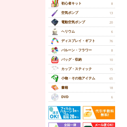
初心者キット
8
空気ポンプ
13
電動空気ポンプ
20
ヘリウム
6
ディスプレイ・ギフト
76
バルーン・フラワー
8
バッグ・収納
10
カップ・スティック
15
小物・その他アイテム
65
書籍
18
DVD
6