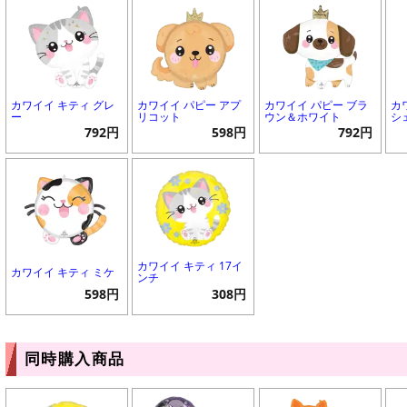
カワイイ キティ グレ
カワイイ パピー アプ
カワイイ パピー ブラ
カ
ー
リコット
ウン＆ホワイト
シ
792円
598円
792円
カワイイ キティ 17イ
カワイイ キティ ミケ
ンチ
598円
308円
同時購入商品