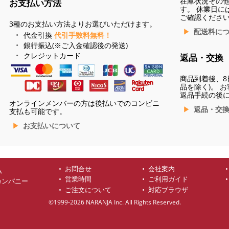
在庫状況その
お支払い方法
す。 休業日に
ご確認くださ
3種のお支払い方法よりお選びいただけます。
配送料に
代金引換
代引手数料無料！
銀行振込(※ご入金確認後の発送)
クレジットカード
返品・交換
商品到着後、8
品を除く)。 
返品手続の後
オンラインメンバーの方は後払いでのコンビニ
返品・交
支払も可能です。
お支払いについて
お問合せ
会社案内
ハ
営業時間
ご利用ガイド
カンパニー
ご注文について
対応ブラウザ
©1999-2026 NARANJA Inc. All Rights Reserved.