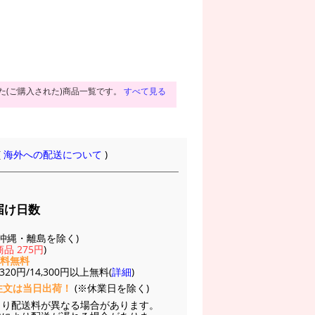
た(ご購入された)商品一覧です。
すべて見る
(
海外への配送について
)
届け日数
(※沖縄・離島を除く)
品 275円
)
送料無料
20円/14,300円以上無料(
詳細
)
注文は当日出荷！
(※休業日を除く)
より配送料が異なる場合があります。