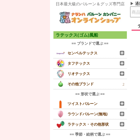
通
日本最大級のバルーン＆グッズ専門店
ラテックス(ゴム)風船
== ブランドで選ぶ ==
センペルテックス
タフテックス
リオテックス
その他ブランド
2
== 形状で選ぶ ==
ツイストバルーン
ラウンドバルーン(無地)
ラテックス・その他形状
== 季節・絵柄で選ぶ ==