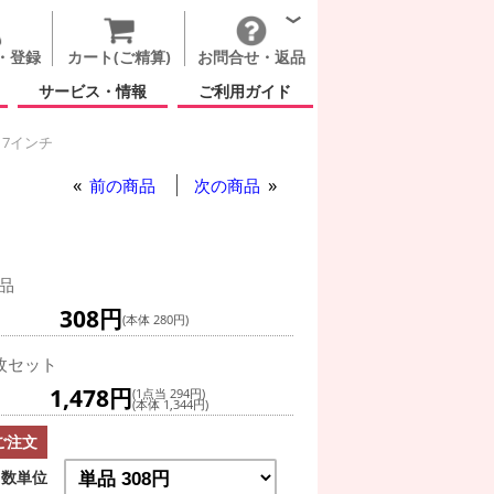
・登録
カート(ご精算)
お問合せ・返品
サービス・情報
ご利用ガイド
17インチ
前の商品
次の商品
品
308円
(本体 280円)
枚セット
1,478円
(1点当 294円)
(本体 1,344円)
ご注文
数単位