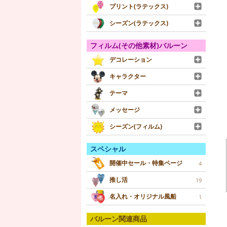
プリント(ラテックス)
シーズン(ラテックス)
フィルム(その他素材)バルーン
デコレーション
キャラクター
テーマ
メッセージ
シーズン(フィルム)
スペシャル
開催中セール・特集ページ
4
推し活
19
名入れ・オリジナル風船
1
バルーン関連商品