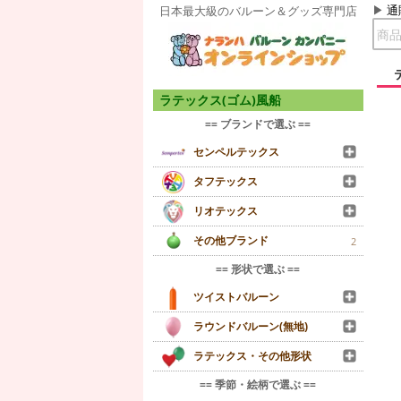
通
日本最大級のバルーン＆グッズ専門店
ラテックス(ゴム)風船
== ブランドで選ぶ ==
センペルテックス
タフテックス
リオテックス
その他ブランド
2
== 形状で選ぶ ==
ツイストバルーン
ラウンドバルーン(無地)
ラテックス・その他形状
== 季節・絵柄で選ぶ ==