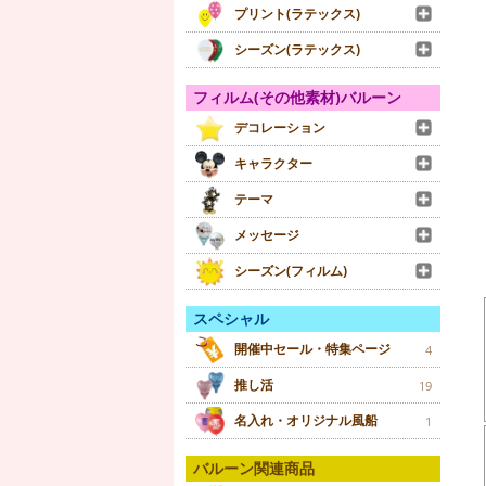
プリント(ラテックス)
シーズン(ラテックス)
フィルム(その他素材)バルーン
デコレーション
キャラクター
テーマ
メッセージ
シーズン(フィルム)
スペシャル
開催中セール・特集ページ
4
推し活
19
名入れ・オリジナル風船
1
バルーン関連商品