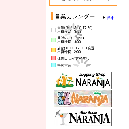
営業カレンダー
詳細
営業(店舗14:00-17:50)
出荷締切 15:00
通販のみ(店舗休)
出荷締切 15:00
店舗(10:00-17:50)+発送
出荷締切 12:00
休業日 出荷業務無し
特殊営業