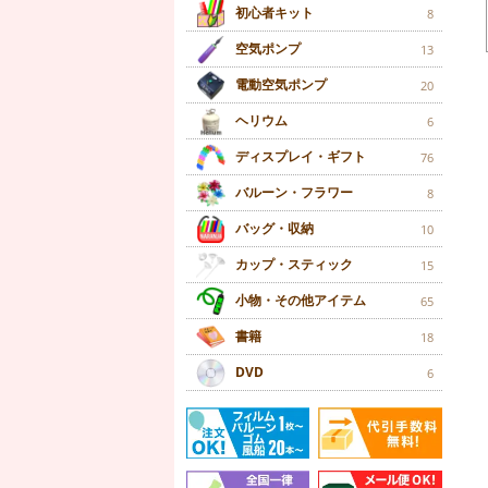
初心者キット
8
空気ポンプ
13
電動空気ポンプ
20
ヘリウム
6
ディスプレイ・ギフト
76
バルーン・フラワー
8
バッグ・収納
10
カップ・スティック
15
小物・その他アイテム
65
書籍
18
DVD
6