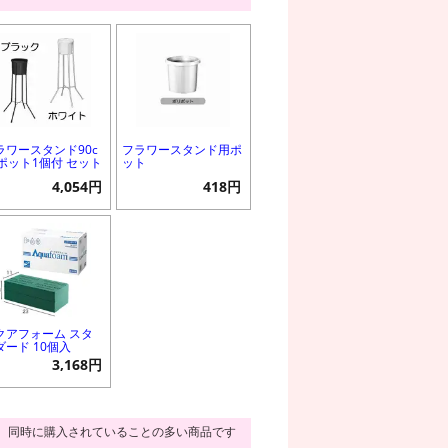
ラワースタンド90c
フラワースタンド用ポ
 ポット1個付 セット
ット
4,054円
418円
クアフォーム スタ
ダード 10個入
3,168円
同時に購入されていることの多い商品です