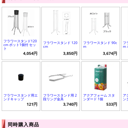
フラワースタンド120
フラワースタンド 120
フラワースタンド 90c
フ
cm ポット1個付 セッ
cm
m
m
ト
4,054円
3,850円
3,674円
フラワースタンド用エ
フラワースタンド用 2
アクアフォーム スタ
ア
ンドキャップ
段リング金具
ンダード 1個
ン
121円
3,740円
533円
同時購入商品