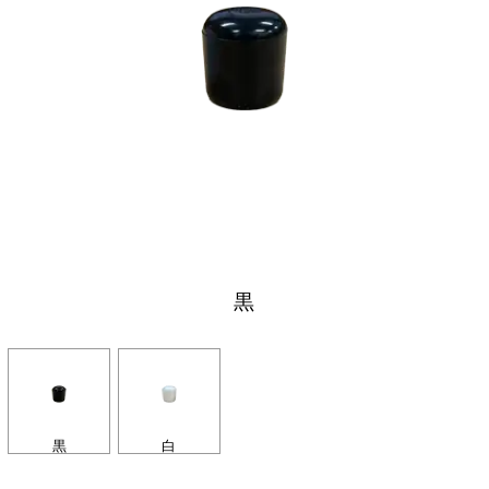
黒
黒
白