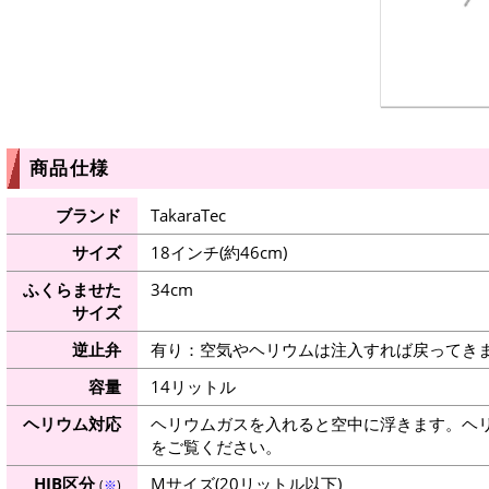
商品仕様
ブランド
TakaraTec
サイズ
18インチ(約46cm)
ふくらませた
34cm
サイズ
逆止弁
有り：空気やヘリウムは注入すれば戻ってき
容量
14リットル
ヘリウム対応
ヘリウムガスを入れると空中に浮きます。ヘ
をご覧ください。
HIB区分
Mサイズ(20リットル以下)
(
※
)