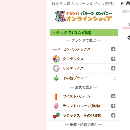
通
日本最大級のバルーン＆グッズ専門店
ラテックス(ゴム)風船
== ブランドで選ぶ ==
センペルテックス
タフテックス
リオテックス
その他ブランド
2
== 形状で選ぶ ==
ツイストバルーン
ラウンドバルーン(無地)
ラテックス・その他形状
== 季節・絵柄で選ぶ ==