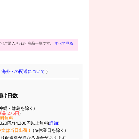
た(ご購入された)商品一覧です。
すべて見る
(
海外への配送について
)
届け日数
(※沖縄・離島を除く)
品 275円
)
送料無料
20円/14,300円以上無料(
詳細
)
注文は当日出荷！
(※休業日を除く)
より配送料が異なる場合があります。