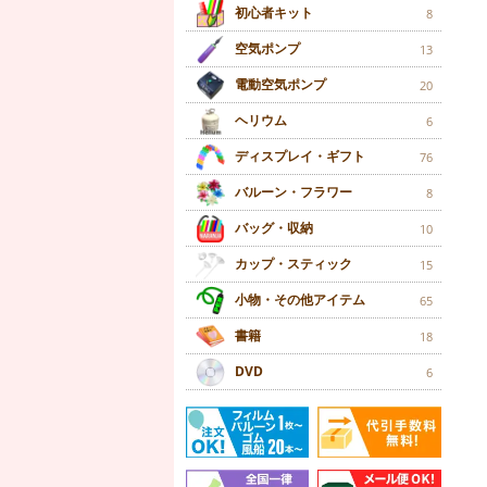
初心者キット
8
空気ポンプ
13
電動空気ポンプ
20
ヘリウム
6
ディスプレイ・ギフト
76
バルーン・フラワー
8
バッグ・収納
10
カップ・スティック
15
小物・その他アイテム
65
書籍
18
DVD
6