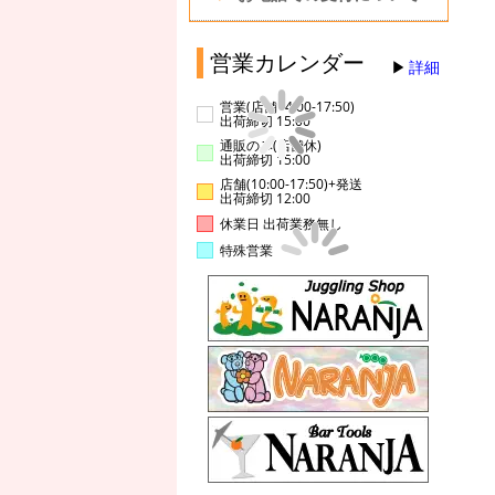
営業カレンダー
詳細
営業(店舗14:00-17:50)
出荷締切 15:00
通販のみ(店舗休)
出荷締切 15:00
店舗(10:00-17:50)+発送
出荷締切 12:00
休業日 出荷業務無し
特殊営業