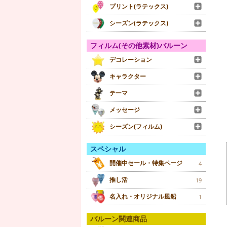
プリント(ラテックス)
シーズン(ラテックス)
フィルム(その他素材)バルーン
デコレーション
キャラクター
テーマ
メッセージ
シーズン(フィルム)
スペシャル
開催中セール・特集ページ
4
推し活
19
名入れ・オリジナル風船
1
バルーン関連商品