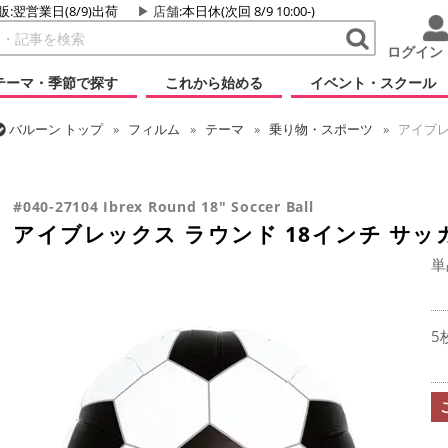
販:翌営業日(8/9)出荷
店舗
:本日休(次回 8/9 10:00-)
ログイン
テーマ・季節で探す
これから始める
イベント・スクール
バルーン
トップ
フィルム
テーマ
乗り物・スポーツ
アイブレ
バルーン
トップ
フィルム
デコレーション
アイブレックス
アイブレックス ラウンド 18インチ サッカーボール
#040-27104 Ibrex Round 18" Soccer Ball
アイブレックス ラウンド 18インチ サッ
単
5