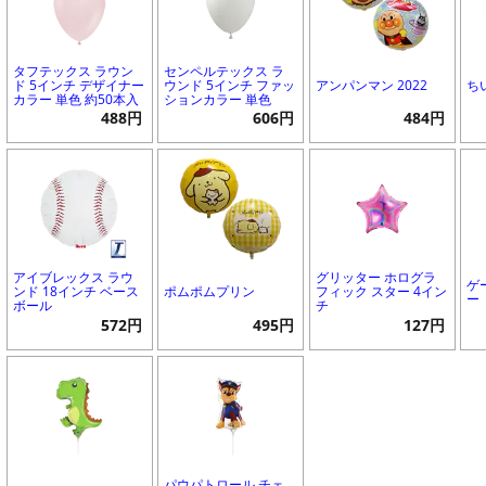
タフテックス ラウン
センペルテックス ラ
ド 5インチ デザイナー
ウンド 5インチ ファッ
アンパンマン 2022
ち
カラー 単色 約50本入
ションカラー 単色
488円
606円
484円
アイブレックス ラウ
グリッター ホログラ
ゲ
ンド 18インチ ベース
ポムポムプリン
フィック スター 4イン
ー
ボール
チ
572円
495円
127円
パウパトロール チェ