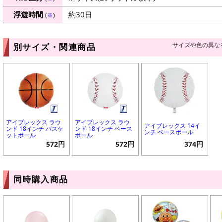
浮遊時間
約30日
(
※
)
サイズや色の異な
別サイズ・関連商品
アイブレックス ラウ
アイブレックス ラウ
アイブレックス 14イ
ンド 18インチ バスケ
ンド 18インチ ベース
ンチ ベースボール
ットボール
ボール
572円
572円
374円
同時購入商品