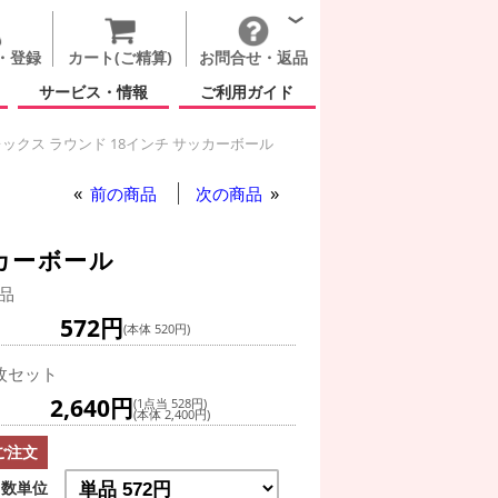
・登録
カート(ご精算)
お問合せ・返品
サービス・情報
ご利用ガイド
ックス ラウンド 18インチ サッカーボール
前の商品
次の商品
カーボール
品
572円
(本体 520円)
枚セット
2,640円
(1点当 528円)
(本体 2,400円)
ご注文
数単位