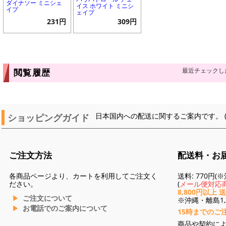
ダイナソー ミニシェ
イス ホワイト ミニシ
イプ
ェイプ
231円
309円
最近チェックし
閲覧履歴
ショッピングガイド
日本国内への配送に関するご案内です。 
ご注文方法
配送料・お
各商品ページより、カートを利用してご注文く
送料: 770円
ださい。
(
メール便対応商
8,800円以上 
ご注文について
※沖縄・離島1,3
お電話でのご案内について
15時までのご
商品や契約に