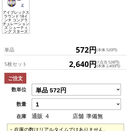
アイブレックス
ラウンド 18イ
ンチ コングラ
チュレーション
ズ シューティ
ング スターズ
572円
単品
(本体 520円)
2,640円
(1点当 528円)
5枚セット
(本体 2,400円)
ご注文
数単位
数量
通販
4
店舗
準備無
在庫
在庫の数はリアルタイムではありません。