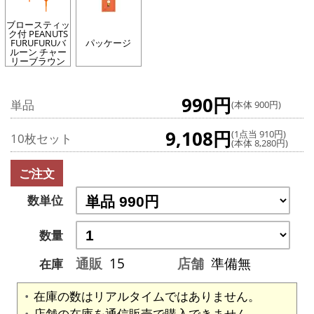
ブロースティッ
ク付 PEANUTS
FURUFURUバ
パッケージ
ルーン チャー
リーブラウン
990円
単品
(本体 900円)
9,108円
(1点当 910円)
10枚セット
(本体 8,280円)
ご注文
数単位
数量
通販
15
店舗
準備無
在庫
在庫の数はリアルタイムではありません。
店舗の在庫を通信販売で購入できません。