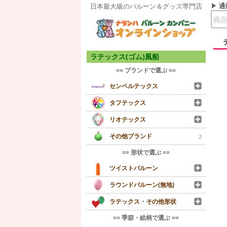
通
日本最大級のバルーン＆グッズ専門店
ラテックス(ゴム)風船
== ブランドで選ぶ ==
センペルテックス
タフテックス
リオテックス
その他ブランド
2
== 形状で選ぶ ==
ツイストバルーン
ラウンドバルーン(無地)
ラテックス・その他形状
== 季節・絵柄で選ぶ ==