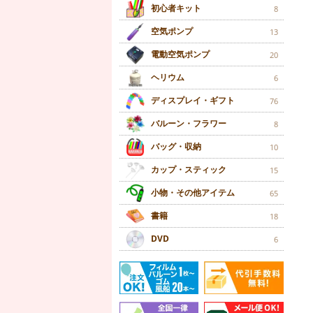
初心者キット
8
空気ポンプ
13
電動空気ポンプ
20
ヘリウム
6
ディスプレイ・ギフト
76
バルーン・フラワー
8
バッグ・収納
10
カップ・スティック
15
小物・その他アイテム
65
書籍
18
DVD
6