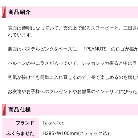
商品紹介
表面は透明になっていて、雲の上で眠るスヌーピーと、三日月
れています。
裏面はパステルピンクをベースに、「PEANUTS」のロゴが描
バルーンの中にラメが入っていて、シャカシャカ振ると中のラ
空気が抜けても簡単に入れ直せるので、長く楽しめるのも嬉し
お友達やお子様へのプレゼントやお部屋のインテリアにぴった
商品仕様
ブランド
TakaraTec
ふくらませた
H285×W100mm(スティック込）