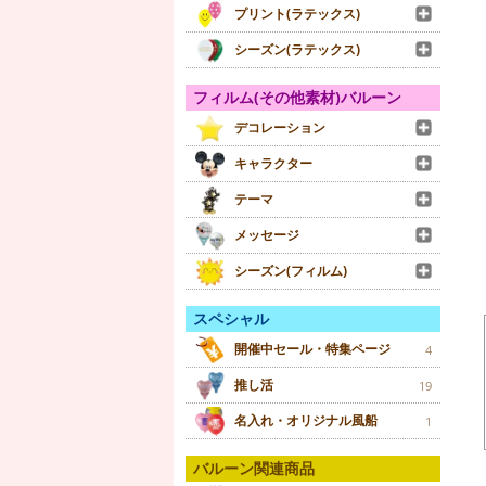
プリント(ラテックス)
シーズン(ラテックス)
フィルム(その他素材)バルーン
デコレーション
キャラクター
テーマ
メッセージ
シーズン(フィルム)
スペシャル
開催中セール・特集ページ
4
推し活
19
名入れ・オリジナル風船
1
バルーン関連商品