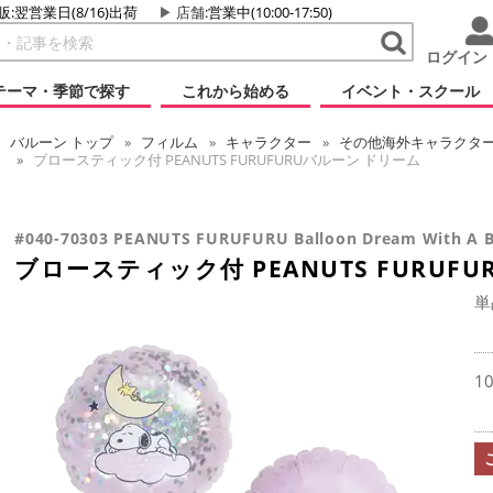
販:翌営業日(8/16)出荷
店舗
:営業中(10:00-17:50)
ログイン
テーマ・季節で探す
これから始める
イベント・スクール
バルーン
トップ
フィルム
キャラクター
その他海外キャラクタ
ブロースティック付 PEANUTS FURUFURUバルーン ドリーム
#040-70303 PEANUTS FURUFURU Balloon Dream With A B
ブロースティック付 PEANUTS FURUF
単
1