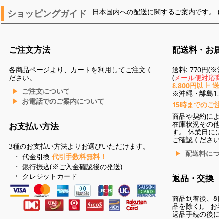
ショッピングガイド
日本国内への配送に関するご案内です。 
ご注文方法
配送料・お
各商品ページより、カートを利用してご注文く
送料: 770円
ださい。
(
メール便対応商
8,800円以上 
ご注文について
※沖縄・離島1,3
お電話でのご案内について
15時までのご
商品や契約に
在庫状況その
お支払い方法
す。 休業日に
ご確認くださ
3種のお支払い方法よりお選びいただけます。
配送料に
代金引換
代引手数料無料！
銀行振込(※ご入金確認後の発送)
クレジットカード
返品・交換
商品到着後、8
品を除く)。 
返品手続の後