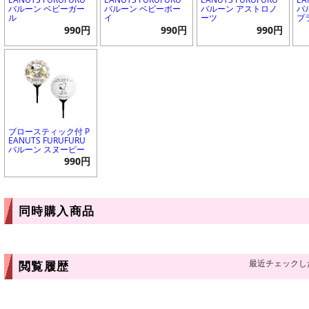
バルーン ベビーガー
バルーン ベビーボー
バルーン アストロノ
バ
ル
イ
ーツ
ブ
990円
990円
990円
ブロースティック付 P
EANUTS FURUFURU
バルーン スヌーピー
990円
同時購入商品
最近チェックし
閲覧履歴