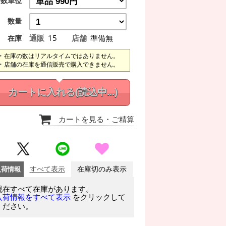
数単位
数量
通販
15
店舗
準備無
在庫
在庫の数はリアルタイムではありません。
店舗の在庫を通信販売で購入できません。
カートに入れる
(読込中...)
カートを見る
・ご精算
入荷情報
すべて表示
在庫切のみ表示
現在すべて在庫があります。
をクリックして
入荷情報をすべて表示
ください。