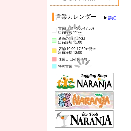
営業カレンダー
詳細
営業(店舗14:00-17:50)
出荷締切 15:00
通販のみ(店舗休)
出荷締切 15:00
店舗(10:00-17:50)+発送
出荷締切 12:00
休業日 出荷業務無し
特殊営業