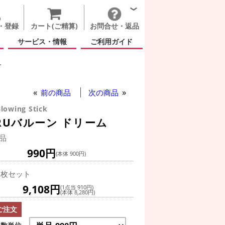
・登録
カート(ご精算)
お問合せ・返品
サービス・情報
ご利用ガイド
ー
前の商品
次の商品
lowing Stick
URUバルーン ドリーム
品
990円
(本体 900円)
0枚セット
9,108円
(1点当 910円)
(本体 8,280円)
ご注文