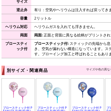
サイズ
逆止弁
有り：空気やヘリウムは注入すれば戻ってき
容量
2リットル
ヘリウム対応
ヘリウムガスを入れても浮きません。
両面
両面:
正面と背面に異なる絵柄がプリントされ
ブロースティ
ブロースティック付:
スティックの先端から息
ック付
き、空気が漏れない構造になっています。ス
す。ブローイング加工と呼ばれることもあり
サイズや色の異な
別サイズ・関連商品
ブロースティック付 P
ブロースティック付 P
ブロースティック付 P
ブ
EANUTS FURUFURU
EANUTS FURUFURU
EANUTS FURUFURU
EA