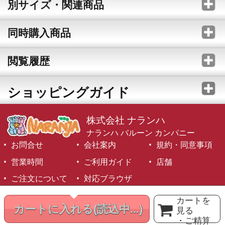
別サイズ・関連商品
同時購入商品
閲覧履歴
ショッピングガイド
株式会社 ナランハ
ナランハ バルーン カンパニー
お問合せ
会社案内
規約・同意事項
営業時間
ご利用ガイド
店舗
ご注文について
対応ブラウザ
©1999-2026 NARANJA Inc. All Rights Reserved.
カートを
カートに入れる
(読込中...)
見る
・ご精算