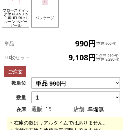
ブロースティッ
ク付 PEANUTS
FURUFURUバ
パッケージ
ルーン ベビー
ガール
990円
単品
(本体 900円)
9,108円
(1点当 910円)
10枚セット
(本体 8,280円)
ご注文
数単位
数量
通販
15
店舗
準備無
在庫
在庫の数はリアルタイムではありません。
店舗の在庫を通信販売で購入できません。