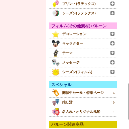
プリント(ラテックス)
シーズン(ラテックス)
フィルム(その他素材)バルーン
デコレーション
キャラクター
テーマ
メッセージ
シーズン(フィルム)
スペシャル
開催中セール・特集ページ
4
推し活
19
名入れ・オリジナル風船
1
バルーン関連商品