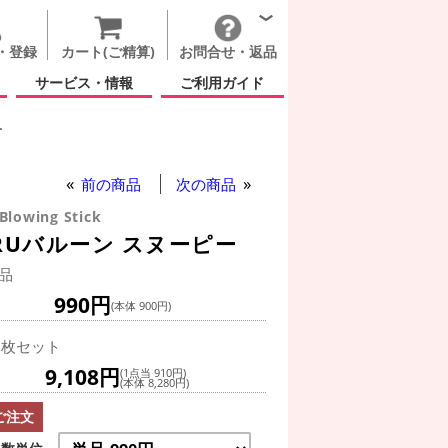
・登録
カート(ご精算)
お問合せ・返品
サービス・情報
ご利用ガイド
ー
前の商品
次の商品
lowing Stick
URUバルーン スヌーピー
品
990円
(本体 900円)
0枚セット
9,108円
(1点当 910円)
(本体 8,280円)
ご注文