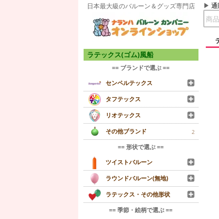
通
日本最大級のバルーン＆グッズ専門店
ラテックス(ゴム)風船
== ブランドで選ぶ ==
センペルテックス
タフテックス
リオテックス
その他ブランド
2
== 形状で選ぶ ==
ツイストバルーン
ラウンドバルーン(無地)
ラテックス・その他形状
== 季節・絵柄で選ぶ ==