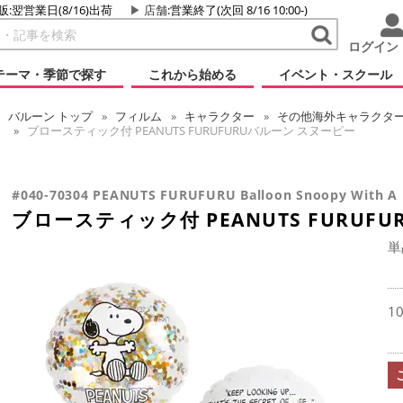
販:翌営業日(8/16)出荷
店舗
:営業終了(次回 8/16 10:00-)
ログイン
テーマ・季節で探す
これから始める
イベント・スクール
バルーン
トップ
フィルム
キャラクター
その他海外キャラクタ
ブロースティック付 PEANUTS FURUFURUバルーン スヌーピー
#040-70304 PEANUTS FURUFURU Balloon Snoopy With A B
ブロースティック付 PEANUTS FURUF
単
1