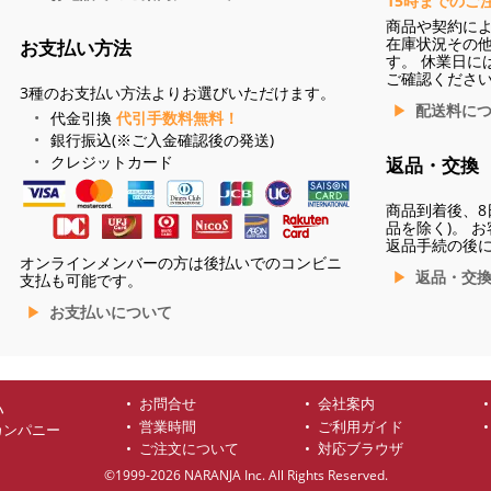
15時までのご
商品や契約に
在庫状況その
お支払い方法
す。 休業日に
ご確認くださ
3種のお支払い方法よりお選びいただけます。
配送料に
代金引換
代引手数料無料！
銀行振込(※ご入金確認後の発送)
クレジットカード
返品・交換
商品到着後、8
品を除く)。 
返品手続の後
オンラインメンバーの方は後払いでのコンビニ
返品・交
支払も可能です。
お支払いについて
お問合せ
会社案内
ハ
営業時間
ご利用ガイド
カンパニー
ご注文について
対応ブラウザ
©1999-2026 NARANJA Inc. All Rights Reserved.