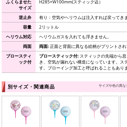
ふくらませた
H285×W100mm(スティック込）
サイズ
逆止弁
有り：空気やヘリウムは注入すれば戻ってき
容量
2リットル
ヘリウム対応
ヘリウムガスを入れても浮きません。
両面
両面:
正面と背面に異なる絵柄がプリントされ
ブロースティ
ブロースティック付:
スティックの先端から息
ック付
き、空気が漏れない構造になっています。ス
す。ブローイング加工と呼ばれることもあり
サイズや色の異な
別サイズ・関連商品