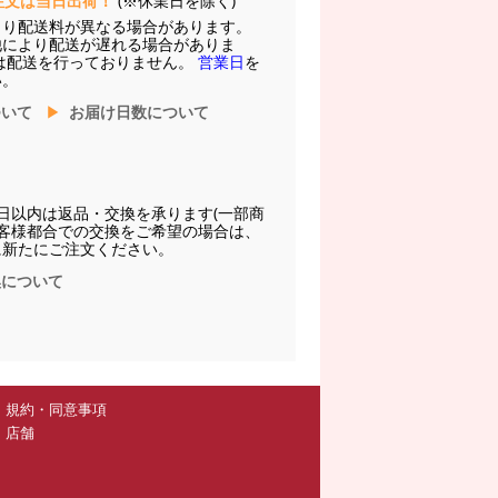
注文は当日出荷！
(※休業日を除く)
より配送料が異なる場合があります。
他により配送が遅れる場合がありま
は配送を行っておりません。
営業日
を
い。
ついて
お届け日数について
日以内は返品・交換を承ります(一部商
お客様都合での交換をご希望の場合は、
に新たにご注文ください。
換について
規約・同意事項
店舗