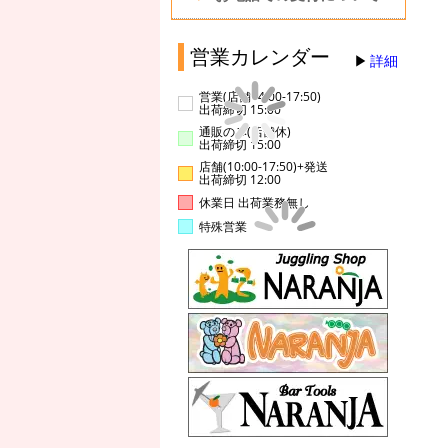
営業カレンダー
詳細
営業(店舗14:00-17:50)
出荷締切 15:00
通販のみ(店舗休)
出荷締切 15:00
店舗(10:00-17:50)+発送
出荷締切 12:00
休業日 出荷業務無し
特殊営業