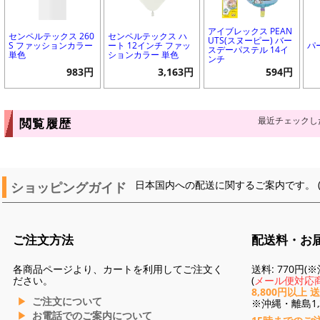
アイブレックス PEAN
センペルテックス 260
センペルテックス ハ
UTS(スヌーピー) バー
S ファッションカラー
ート 12インチ ファッ
パ
スデーパステル 14イ
単色
ションカラー 単色
ンチ
983円
3,163円
594円
最近チェックし
閲覧履歴
ショッピングガイド
日本国内への配送に関するご案内です。 
ご注文方法
配送料・お
各商品ページより、カートを利用してご注文く
送料: 770円
ださい。
(
メール便対応商
8,800円以上 
ご注文について
※沖縄・離島1,3
お電話でのご案内について