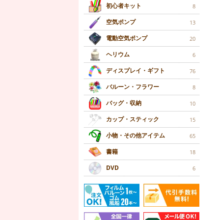
初心者キット
8
空気ポンプ
13
電動空気ポンプ
20
ヘリウム
6
ディスプレイ・ギフト
76
バルーン・フラワー
8
バッグ・収納
10
カップ・スティック
15
小物・その他アイテム
65
書籍
18
DVD
6