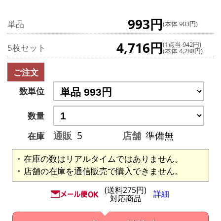
993円
単品
(本体 903円)
4,716円
(1点当 942円)
5枚セット
(本体 4,288円)
ご注文
数単位
数量
通販
5
店舗
準備無
在庫
在庫の数はリアルタイムではありません。
店舗の在庫を通信販売で購入できません。
(送料275円)
詳細
対応商品