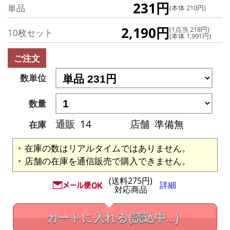
231円
単品
(本体 210円)
2,190円
(1点当 218円)
10枚セット
(本体 1,991円)
ご注文
数単位
数量
通販
14
店舗
準備無
在庫
在庫の数はリアルタイムではありません。
店舗の在庫を通信販売で購入できません。
(送料275円)
詳細
対応商品
カートに入れる
(読込中...)