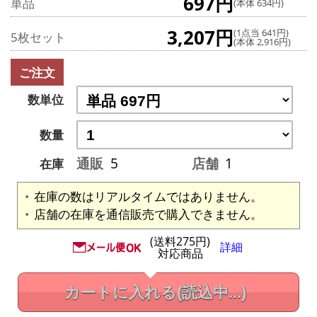
697円
単品
(本体 634円)
3,207円
(1点当 641円)
5枚セット
(本体 2,916円)
ご注文
数単位
数量
通販
5
店舗
1
在庫
在庫の数はリアルタイムではありません。
店舗の在庫を通信販売で購入できません。
(送料275円)
詳細
対応商品
カートに入れる
(読込中...)