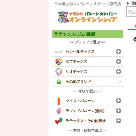
通
日本最大級のバルーン＆グッズ専門店
ラテックス(ゴム)風船
== ブランドで選ぶ ==
センペルテックス
タフテックス
リオテックス
その他ブランド
2
== 形状で選ぶ ==
ツイストバルーン
ラウンドバルーン(無地)
ラテックス・その他形状
== 季節・絵柄で選ぶ ==