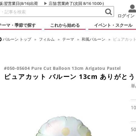
販:翌営業日(8/16)出荷
店舗
:営業終了(次回 8/16 10:00-)
ログイン
テーマ・季節で探す
これから始める
イベント・スクール
バルーン
トップ
フィルム
テーマ
和風バルーン
ピュアカット 
バルーン
トップ
フィルム
メッセージ
サンキュー
ピュアカット
バルーン
トップ
フィルム
デコレーション
ピュアカット
バルーン
トップ
フィルム
シーズン(フィルム)
卒業・入学
バルーン
トップ
フィルム
シーズン(フィルム)
母の日・父の日
ピュアカット バルーン 13cm ありがとう パステル
ピュアカット バルーン 13cm ありがとう パステル
ピュアカット バルーン 13cm ありがとう パステル
#050-05604 Pure Cut Balloon 13cm Arigatou Pastel
ピュアカット バルーン 13cm ありがとう
単
1
5