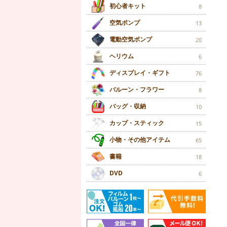
初心者キット
8
空気ポンプ
13
電動空気ポンプ
20
ヘリウム
6
ディスプレイ・ギフト
76
バルーン・フラワー
8
バッグ・収納
10
カップ・スティック
15
小物・その他アイテム
65
書籍
18
DVD
6