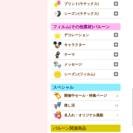
プリント(ラテックス)
シーズン(ラテックス)
フィルム(その他素材)バルーン
デコレーション
キャラクター
テーマ
メッセージ
シーズン(フィルム)
スペシャル
開催中セール・特集ページ
4
推し活
19
名入れ・オリジナル風船
1
バルーン関連商品