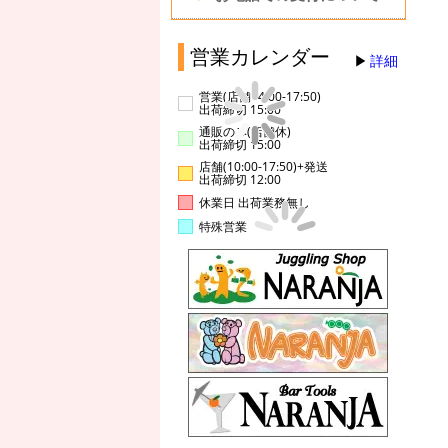
営業カレンダー
詳細
営業(店舗14:00-17:50)
出荷締切 15:00
通販のみ(店舗休)
出荷締切 15:00
店舗(10:00-17:50)+発送
出荷締切 12:00
休業日 出荷業務無し
特殊営業