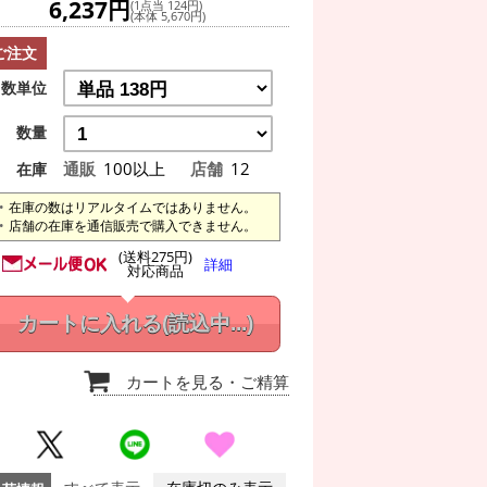
6,237円
(1点当 124円)
(本体 5,670円)
ご注文
数単位
数量
通販
100以上
店舗
12
在庫
在庫の数はリアルタイムではありません。
店舗の在庫を通信販売で購入できません。
(送料275円)
詳細
対応商品
カートに入れる
(読込中...)
カートを見る
・ご精算