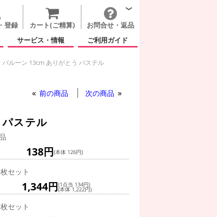
・登録
カート(ご精算)
お問合せ・返品
サービス・情報
ご利用ガイド
バルーン 13cm ありがとう パステル
 バルーン 13cm ありがとう パステル
前の商品
次の商品
 パステル
品
138円
(本体 126円)
0枚セット
1,344円
(1点当 134円)
(本体 1,222円)
0枚セット