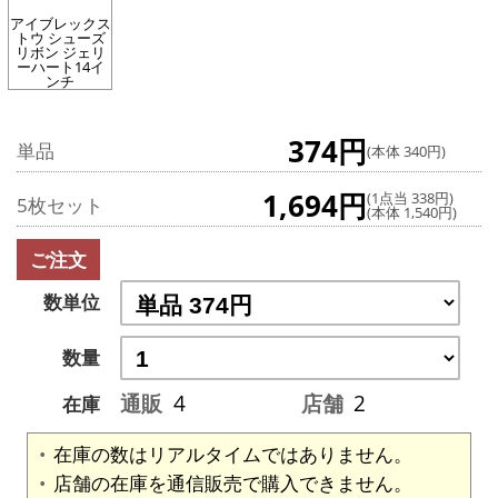
アイブレックス
トウ シューズ
リボン ジェリ
ーハート14イ
ンチ
374円
単品
(本体 340円)
1,694円
(1点当 338円)
5枚セット
(本体 1,540円)
ご注文
数単位
数量
通販
4
店舗
2
在庫
在庫の数はリアルタイムではありません。
店舗の在庫を通信販売で購入できません。