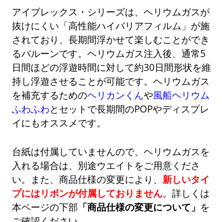
アイブレックス・シリーズは、ヘリウムガスが
抜けにくい「高性能ハイバリアフィルム」が施
されており、長期間浮かせて楽しむことができ
るバルーンです。ヘリウムガス注入後、通常5
日間ほどの浮遊時間に対して約30日間形状を維
持し浮遊させることが可能です。ヘリウムガス
を補充するための
ヘリカンくん
や
風船ヘリウム
ふわふわ
とセットで長期間のPOPやディスプレ
イにもオススメです。
台紙は付属していませんので、ヘリウムガスを
入れる場合は、別途ウエイトをご用意くださ
い。また、商品仕様の変更により、
新しいタイ
プにはリボンが付属しておりません
。詳しくは
本ページの下部
「商品仕様の変更について」
を
ご確認ください。