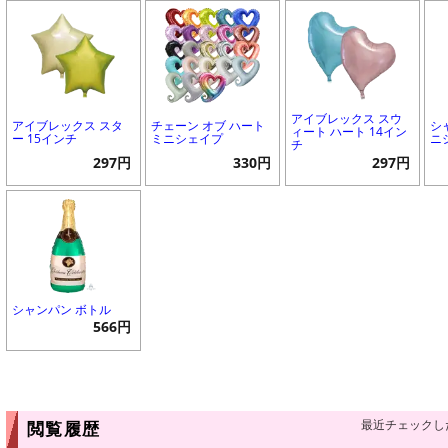
アイブレックス スウ
アイブレックス スタ
チェーン オブ ハート
シ
ィート ハート 14イン
ー 15インチ
ミニシェイプ
ニ
チ
297円
330円
297円
シャンパン ボトル
566円
最近チェックし
閲覧履歴