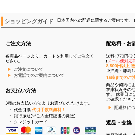
ショッピングガイド
日本国内への配送に関するご案内です。 
ご注文方法
配送料・お
各商品ページより、カートを利用してご注文く
送料: 770円
ださい。
(
メール便対応商
8,800円以上 
ご注文について
※沖縄・離島1,3
お電話でのご案内について
15時までのご
商品や契約に
在庫状況その
お支払い方法
す。 休業日に
ご確認くださ
3種のお支払い方法よりお選びいただけます。
配送料に
代金引換
代引手数料無料！
銀行振込(※ご入金確認後の発送)
クレジットカード
返品・交換