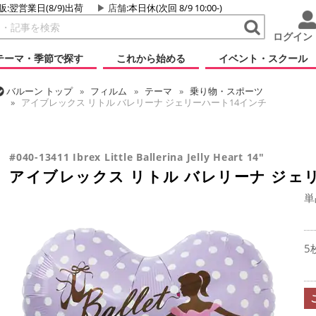
販:翌営業日(8/9)出荷
店舗
:本日休(次回 8/9 10:00-)
ログイン
テーマ・季節で探す
これから始める
イベント・スクール
バルーン
トップ
フィルム
テーマ
乗り物・スポーツ
アイブレックス リトル バレリーナ ジェリーハート14インチ
バルーン
トップ
フィルム
デコレーション
アイブレックス
アイブレックス リトル バレリーナ ジェリーハート14インチ
#040-13411 Ibrex Little Ballerina Jelly Heart 14"
アイブレックス リトル バレリーナ ジェ
単
5