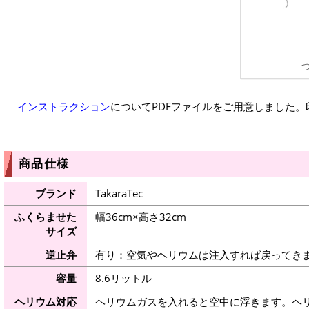
インストラクション
についてPDFファイルをご用意しました
商品仕様
ブランド
TakaraTec
ふくらませた
幅36cm×高さ32cm
サイズ
逆止弁
有り：空気やヘリウムは注入すれば戻ってき
容量
8.6リットル
ヘリウム対応
ヘリウムガスを入れると空中に浮きます。ヘ