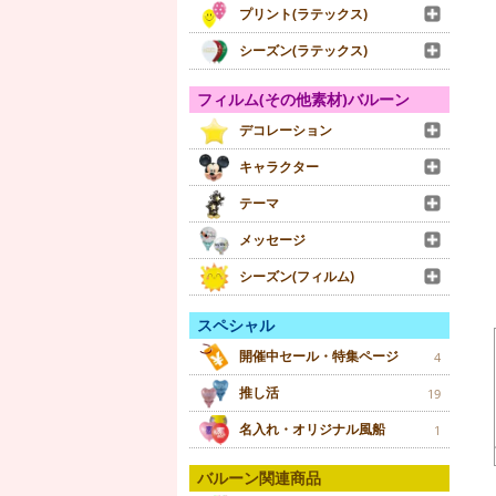
プリント(ラテックス)
シーズン(ラテックス)
フィルム(その他素材)バルーン
デコレーション
キャラクター
テーマ
メッセージ
シーズン(フィルム)
スペシャル
開催中セール・特集ページ
4
推し活
19
名入れ・オリジナル風船
1
バルーン関連商品