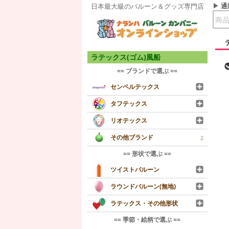
通
日本最大級のバルーン＆グッズ専門店
ラテックス(ゴム)風船
== ブランドで選ぶ ==
センペルテックス
タフテックス
リオテックス
その他ブランド
2
== 形状で選ぶ ==
ツイストバルーン
ラウンドバルーン(無地)
ラテックス・その他形状
== 季節・絵柄で選ぶ ==