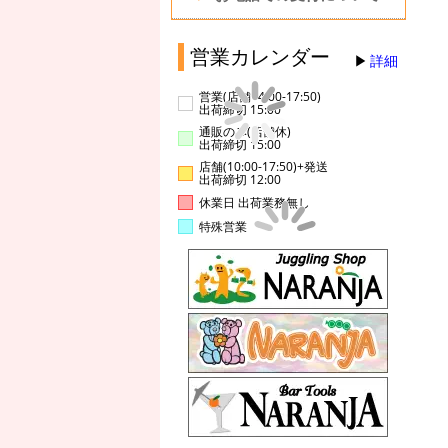
営業カレンダー
詳細
営業(店舗14:00-17:50)
出荷締切 15:00
通販のみ(店舗休)
出荷締切 15:00
店舗(10:00-17:50)+発送
出荷締切 12:00
休業日 出荷業務無し
特殊営業