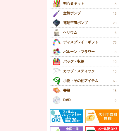
初心者キット
8
空気ポンプ
13
電動空気ポンプ
20
ヘリウム
6
ディスプレイ・ギフト
76
バルーン・フラワー
8
バッグ・収納
10
カップ・スティック
15
小物・その他アイテム
65
書籍
18
DVD
6