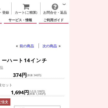
・登録
カート(ご精算)
お問合せ・返品
サービス・情報
ご利用ガイド
前の商品
次の商品
リーハート14インチ
品
374円
(本体 340円)
枚セット
1,694円
(1点当 338円)
(本体 1,540円)
ご注文