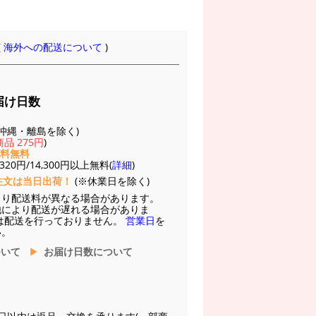
(
海外への配送について
)
届け日数
(※沖縄・離島を除く)
品 275円
)
送料無料
20円/14,300円以上無料(
詳細
)
注文は当日出荷！
(※休業日を除く)
より配送料が異なる場合があります。
他により配送が遅れる場合がありま
は配送を行っておりません。
営業日
を
い。
ついて
お届け日数について