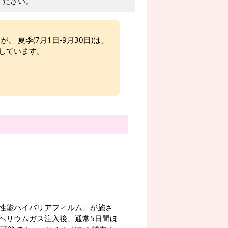
ください。
、 夏季(7月1日-9月30日)は、
しています。
性能ハイバリアフィルム」が施さ
ヘリウムガス注入後、通常5日間ほ