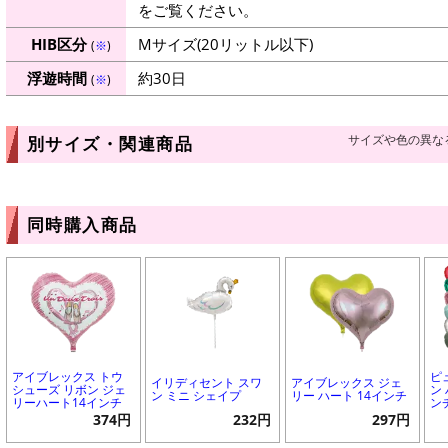
をご覧ください。
HIB区分
Mサイズ(20リットル以下)
(
※
)
浮遊時間
約30日
(
※
)
サイズや色の異な
別サイズ・関連商品
同時購入商品
アイブレックス トウ
ピ
イリディセント スワ
アイブレックス ジェ
シューズ リボン ジェ
ン 
ン ミニ シェイプ
リー ハート 14インチ
リーハート14インチ
ン
374円
232円
297円