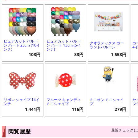
ピュアカット バルー
ピュアカット バルー
クオラテックス ガー
カ
ン ハート 25cm (10イ
ン ハート 13cm (5イ
ランドバルーン
4
ンチ)
ンチ)
103円
83円
1,558円
リボン シェイプ 14イ
フルーツ キャンディ
ミニオン ミニシェイ
セ
ンチ
ミニシェイプ
プ
マ
1,441円
116円
279円
最近チェックし
閲覧履歴