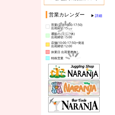
営業カレンダー
詳細
営業(店舗14:00-17:50)
出荷締切 15:00
通販のみ(店舗休)
出荷締切 15:00
店舗(10:00-17:50)+発送
出荷締切 12:00
休業日 出荷業務無し
特殊営業