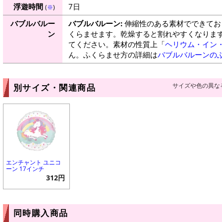
浮遊時間
7日
(
※
)
バブルバルー
バブルバルーン:
伸縮性のある素材でできてお
ン
くらませます。乾燥すると割れやすくなりま
てください。素材の性質上「
ヘリウム・イン
ん。ふくらませ方の詳細は
バブルバルーンの
サイズや色の異な
別サイズ・関連商品
エンチャント ユニコ
ーン 17インチ
312円
同時購入商品