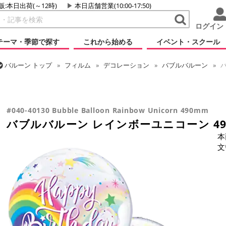
販:本日出荷(～12時)
本日店舗営業(10:00-17:50)
ログイン
テーマ・季節で探す
これから始める
イベント・スクール
バルーン
トップ
フィルム
デコレーション
バブルバルーン
バ
バルーン
トップ
フィルム
テーマ
恐竜・ユニコーン
バブルバ
バルーン
トップ
フィルム
デコレーション
透明バルーン
バブ
バルーン
トップ
フィルム
メッセージ
誕生日
バブルバルーン 
#040-40130 Bubble Balloon Rainbow Unicorn 490mm
バブルバルーン レインボーユニコーン 49
本
文