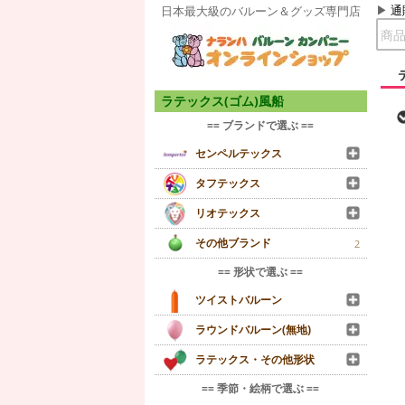
通
日本最大級のバルーン＆グッズ専門店
ラテックス(ゴム)風船
== ブランドで選ぶ ==
センペルテックス
タフテックス
リオテックス
その他ブランド
2
== 形状で選ぶ ==
ツイストバルーン
ラウンドバルーン(無地)
ラテックス・その他形状
== 季節・絵柄で選ぶ ==