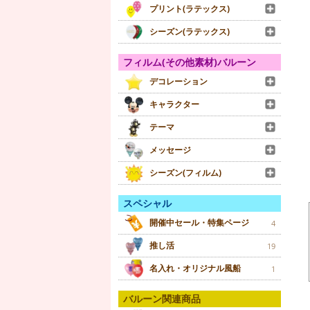
プリント(ラテックス)
シーズン(ラテックス)
フィルム(その他素材)バルーン
デコレーション
キャラクター
テーマ
メッセージ
シーズン(フィルム)
スペシャル
開催中セール・特集ページ
4
推し活
19
名入れ・オリジナル風船
1
バルーン関連商品