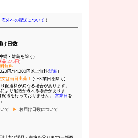
(
海外への配送について
)
届け日数
(※沖縄・離島を除く)
品 275円
)
送料無料
20円/14,300円以上無料(
詳細
)
注文は当日出荷！
(※休業日を除く)
より配送料が異なる場合があります。
他により配送が遅れる場合がありま
は配送を行っておりません。
営業日
を
い。
ついて
お届け日数について
日以内は返品・交換を承ります(一部商