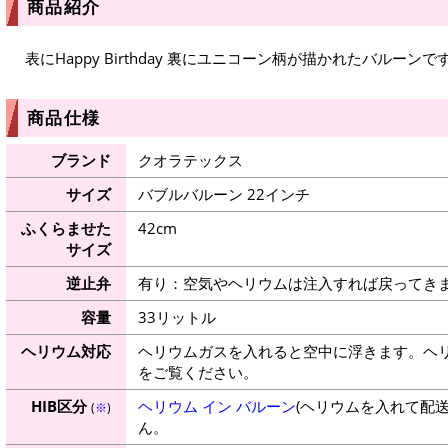
商品紹介
表にHappy Birthday 裏にユニコーン柄が描かれたバルーンで
商品仕様
ブランド
クオラテックス
サイズ
バブルバルーン 22インチ
ふくらませた
42cm
サイズ
逆止弁
有り：空気やヘリウムは注入すれば戻ってき
容量
33リットル
ヘリウム対応
ヘリウムガスを入れると空中に浮きます。ヘ
をご覧ください。
HIB区分
ヘリウム イン バルーン
(ヘリウムを入れて配
(
※
)
ん。