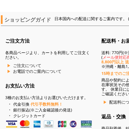
ショッピングガイド
日本国内への配送に関するご案内です。 
ご注文方法
配送料・お
各商品ページより、カートを利用してご注文く
送料: 770円
ださい。
(
メール便対応商
8,800円以上 
ご注文について
※沖縄・離島1,3
お電話でのご案内について
15時までのご
商品や契約に
在庫状況その
お支払い方法
す。 休業日に
ご確認くださ
3種のお支払い方法よりお選びいただけます。
配送料に
代金引換
代引手数料無料！
銀行振込(※ご入金確認後の発送)
クレジットカード
返品・交換
商品到着後、8