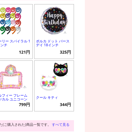
ーリー スパイラル 1
ポルカ ドット バース
インチ
デイ 18インチ
121円
325円
ルフィー フレーム
クール キティ
ジカル ユニコーン
799円
344円
た(ご購入された)商品一覧です。
すべて見る