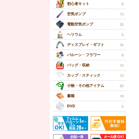
初心者キット
8
空気ポンプ
13
電動空気ポンプ
20
ヘリウム
6
ディスプレイ・ギフト
76
バルーン・フラワー
8
バッグ・収納
10
カップ・スティック
15
小物・その他アイテム
65
書籍
18
DVD
6