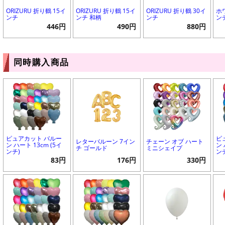
ORIZURU 折り鶴 15イ
ORIZURU 折り鶴 15イ
ORIZURU 折り鶴 30イ
ホ
ンチ
ンチ 和柄
ンチ
ン
446円
490円
880円
同時購入商品
ピュアカット バルー
ピ
レターバルーン 7イン
チェーン オブ ハート
ン ハート 13cm (5イ
ン 
チ ゴールド
ミニシェイプ
ンチ)
ン
83円
176円
330円