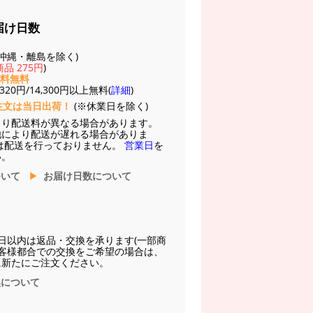
届け日数
(※沖縄・離島を除く)
品 275円
)
送料無料
20円/14,300円以上無料(
詳細
)
注文は当日出荷！
(※休業日を除く)
より配送料が異なる場合があります。
他により配送が遅れる場合がありま
は配送を行っておりません。
営業日
を
い。
ついて
お届け日数について
日以内は返品・交換を承ります(一部商
お客様都合での交換をご希望の場合は、
に新たにご注文ください。
換について