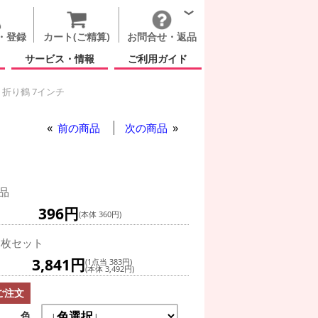
・登録
カート(ご精算)
お問合せ・返品
サービス・情報
ご利用ガイド
U 折り鶴 7インチ
折り鶴 7インチ
折り鶴 7インチ
前の商品
次の商品
品
396円
(本体 360円)
0枚セット
3,841円
(1点当 383円)
(本体 3,492円)
ご注文
色