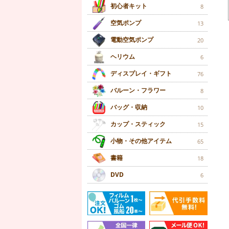
初心者キット
8
空気ポンプ
13
電動空気ポンプ
20
ヘリウム
6
ディスプレイ・ギフト
76
バルーン・フラワー
8
バッグ・収納
10
カップ・スティック
15
小物・その他アイテム
65
書籍
18
DVD
6