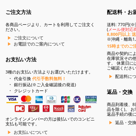
ご注文方法
配送料・お
各商品ページより、カートを利用してご注文く
送料: 770円
ださい。
(
メール便対応商
8,800円以上 
ご注文について
※沖縄・離島1,3
お電話でのご案内について
15時までのご
商品や契約に
在庫状況その
お支払い方法
す。 休業日に
ご確認くださ
3種のお支払い方法よりお選びいただけます。
配送料に
代金引換
代引手数料無料！
銀行振込(※ご入金確認後の発送)
クレジットカード
返品・交換
商品到着後、8
品を除く)。 
返品手続の後
オンラインメンバーの方は後払いでのコンビニ
返品・交
支払も可能です。
お支払いについて