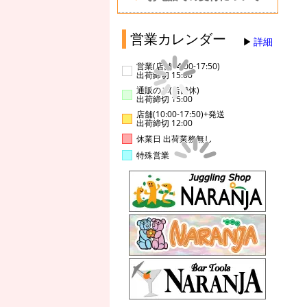
営業カレンダー
詳細
営業(店舗14:00-17:50)
出荷締切 15:00
通販のみ(店舗休)
出荷締切 15:00
店舗(10:00-17:50)+発送
出荷締切 12:00
休業日 出荷業務無し
特殊営業