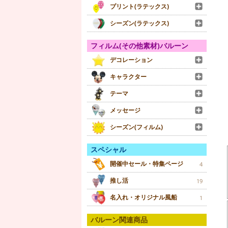
プリント(ラテックス)
シーズン(ラテックス)
フィルム(その他素材)バルーン
デコレーション
キャラクター
テーマ
メッセージ
シーズン(フィルム)
スペシャル
開催中セール・特集ページ
4
推し活
19
名入れ・オリジナル風船
1
バルーン関連商品