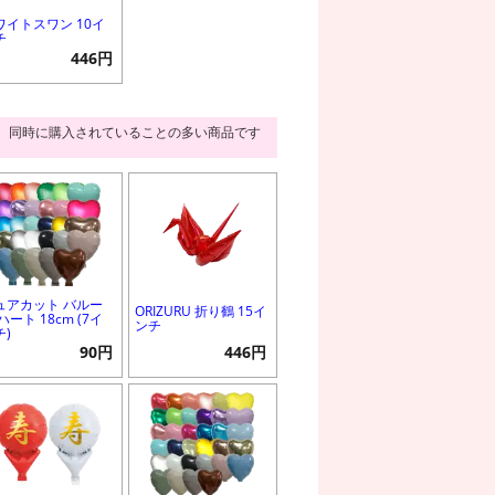
ワイトスワン 10イ
チ
446円
同時に購入されていることの多い商品です
ュアカット バルー
ORIZURU 折り鶴 15イ
ハート 18cm (7イ
ンチ
チ)
90円
446円