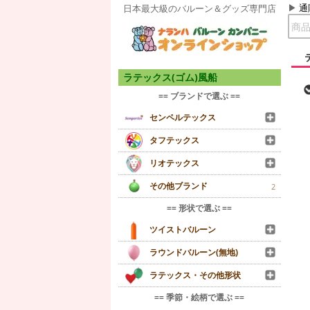
通
日本最大級のバルーン＆グッズ専門店
ラテックス(ゴム)風船
== ブランドで選ぶ ==
センペルテックス
タフテックス
リオテックス
その他ブランド
2
== 形状で選ぶ ==
ツイストバルーン
ラウンドバルーン(無地)
ラテックス・その他形状
== 季節・絵柄で選ぶ ==