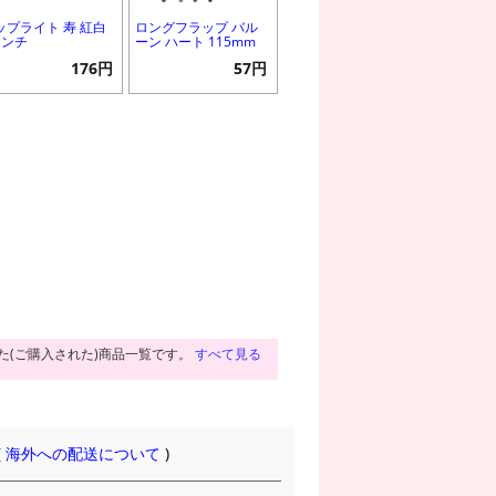
ップライト 寿 紅白
ロングフラップ バル
インチ
ーン ハート 115mm
176円
57円
た(ご購入された)商品一覧です。
すべて見る
(
海外への配送について
)