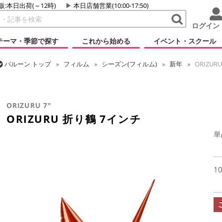
販:本日出荷(～12時)
本日店舗営業(10:00-17:50)
ログイン
テーマ・季節で探す
これから始める
イベント・スクール
バルーン
トップ
フィルム
シーズン(フィルム)
新年
ORIZUR
バルーン
トップ
フィルム
テーマ
ウエディング
ORIZURU 
バルーン
トップ
フィルム
テーマ
和風バルーン
ORIZURU 
ORIZURU 7"
ORIZURU 折り鶴 7インチ
単
1