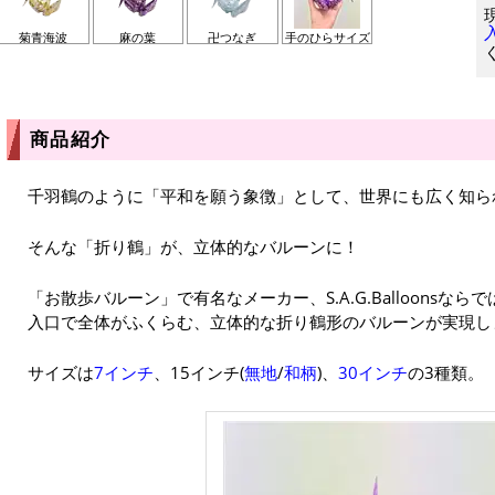
菊青海波
麻の葉
卍つなぎ
手のひらサイズ
商品紹介
千羽鶴のように「平和を願う象徴」として、世界にも広く知ら
そんな「折り鶴」が、立体的なバルーンに！
「お散歩バルーン」で有名なメーカー、S.A.G.Balloons
入口で全体がふくらむ、立体的な折り鶴形のバルーンが実現し
サイズは
7インチ
、15インチ(
無地
/
和柄
)、
30インチ
の3種類。