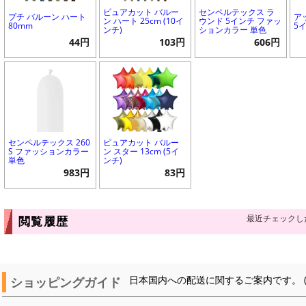
ピュアカット バルー
センペルテックス ラ
プチ バルーン ハート
ア
ン ハート 25cm (10イ
ウンド 5インチ ファッ
80mm
5
ンチ)
ションカラー 単色
44円
103円
606円
センペルテックス 260
ピュアカット バルー
S ファッションカラー
ン スター 13cm (5イ
単色
ンチ)
983円
83円
最近チェックし
閲覧履歴
ショッピングガイド
日本国内への配送に関するご案内です。 