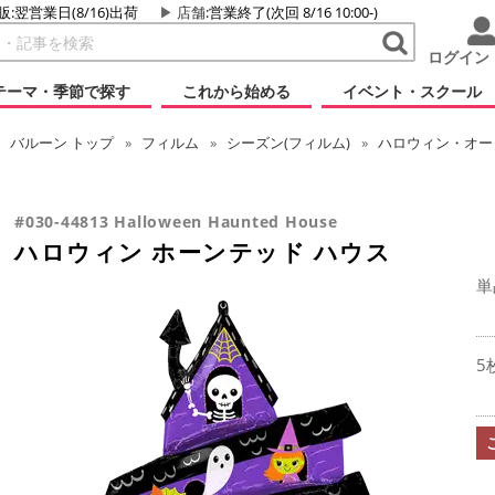
販:翌営業日(8/16)出荷
店舗
:営業終了(次回 8/16 10:00-)
ログイン
テーマ・季節で探す
これから始める
イベント・スクール
バルーン
トップ
フィルム
シーズン(フィルム)
ハロウィン・オータ
#030-44813 Halloween Haunted House
ハロウィン ホーンテッド ハウス
単
5