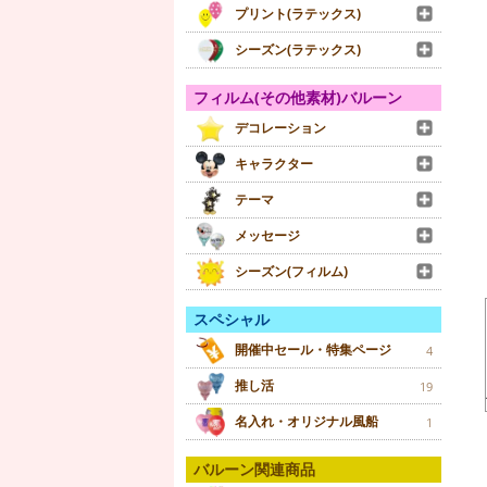
プリント(ラテックス)
シーズン(ラテックス)
フィルム(その他素材)バルーン
デコレーション
キャラクター
テーマ
メッセージ
シーズン(フィルム)
スペシャル
開催中セール・特集ページ
4
推し活
19
名入れ・オリジナル風船
1
バルーン関連商品