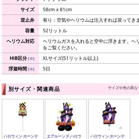
サイズ
58cm x 81cm
逆止弁
有り：空気やヘリウムは注入すれば戻ってき
容量
52リットル
ヘリウム対応
ヘリウムガスを入れると空中に浮きます。ヘ
をご覧ください。
HIB区分
XLサイズ(51リットル以上)
(
※
)
浮遊時間
5日
(
※
)
サイズや色の異な
別サイズ・関連商品
ハロウィン ホーンテ
エアルーンズ ハロウ
ハロウィン ホーンテ