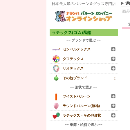
通
日本最大級のバルーン＆グッズ専門店
ラテックス(ゴム)風船
== ブランドで選ぶ ==
センペルテックス
タフテックス
リオテックス
その他ブランド
2
== 形状で選ぶ ==
ツイストバルーン
ラウンドバルーン(無地)
ラテックス・その他形状
== 季節・絵柄で選ぶ ==