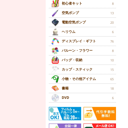
初心者キット
8
空気ポンプ
13
電動空気ポンプ
20
ヘリウム
6
ディスプレイ・ギフト
76
バルーン・フラワー
8
バッグ・収納
10
カップ・スティック
15
小物・その他アイテム
65
書籍
18
DVD
6