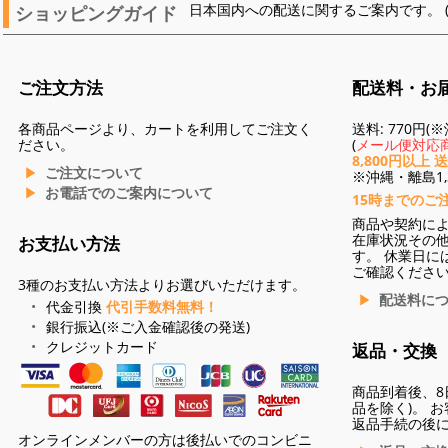
ショッピングガイド
日本国内への配送に関するご案内です。 
ご注文方法
配送料・お
各商品ページより、カートを利用してご注文く
送料: 770円
ださい。
(
メール便対応商
8,800円以上 
ご注文について
※沖縄・離島1,3
お電話でのご案内について
15時までのご
商品や契約に
在庫状況その
お支払い方法
す。 休業日に
ご確認くださ
3種のお支払い方法よりお選びいただけます。
配送料に
代金引換
代引手数料無料！
銀行振込(※ご入金確認後の発送)
クレジットカード
返品・交換
商品到着後、8
品を除く)。 
返品手続の後
オンラインメンバーの方は後払いでのコンビニ