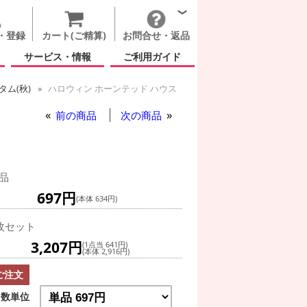
・登録
カート(ご精算)
お問合せ・返品
サービス・情報
ご利用ガイド
ム(秋)
ハロウィン ホーンテッド ハウス
前の商品
次の商品
品
697円
(本体 634円)
枚セット
3,207円
(1点当 641円)
(本体 2,916円)
ご注文
数単位