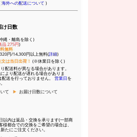
(
海外への配送について
)
届け日数
(※沖縄・離島を除く)
品 275円
)
送料無料
20円/14,300円以上無料(
詳細
)
注文は当日出荷！
(※休業日を除く)
より配送料が異なる場合があります。
他により配送が遅れる場合がありま
は配送を行っておりません。
営業日
を
い。
ついて
お届け日数について
日以内は返品・交換を承ります(一部商
お客様都合での交換をご希望の場合は、
に新たにご注文ください。