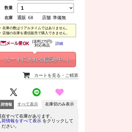
数量
通販
68
店舗
準備無
在庫
在庫の数はリアルタイムではありません。
店舗の在庫を通信販売で購入できません。
(送料275円)
詳細
対応商品
カートに入れる
(読込中...)
カートを見る
・ご精算
入荷情報
すべて表示
在庫切のみ表示
現在すべて在庫があります。
をクリックして
入荷情報をすべて表示
ください。