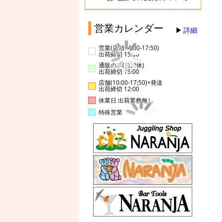
営業カレンダー
詳細
営業(店舗14:00-17:50)
出荷締切 15:00
通販のみ(店舗休)
出荷締切 15:00
店舗(10:00-17:50)+発送
出荷締切 12:00
休業日 出荷業務無し
特殊営業