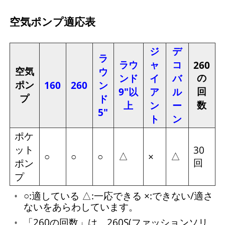
空気ポンプ適応表
ジ
デ
ラ
ラウ
ャ
コ
260
空気
ウ
の
ンド
イ
バ
ポン
160
260
ン
回
9"以
ア
ル
プ
ド
数
上
ン
ー
5"
ト
ン
ポケ
ット
30
△
△
○
○
○
×
回
ポン
プ
○:適している △:一応できる ×:できない/適さ
ないをあらわしています。
「260の回数」は、260S(ファッションソリ