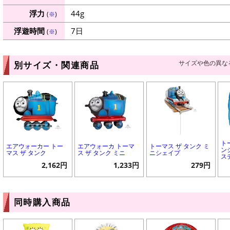
浮力
44g
(
※
)
浮遊時間
7日
(
※
)
サイズや色の異な
別サイズ・関連商品
ト
エアウォーカー トー
エアウォーカ トーマ
トーマス ザ タンク ミ
ン
マス ザ タンク
ス ザ タンク ミニ
ニシェイプ
ス
2,162円
1,233円
279円
同時購入商品