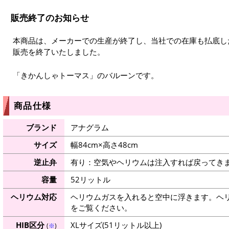
販売終了のお知らせ
本商品は、メーカーでの生産が終了し、当社での在庫も払底した
販売を終了いたしました。
「きかんしゃトーマス」のバルーンです。
商品仕様
ブランド
アナグラム
サイズ
幅84cm×高さ48cm
逆止弁
有り：空気やヘリウムは注入すれば戻ってき
容量
52リットル
ヘリウム対応
ヘリウムガスを入れると空中に浮きます。ヘ
をご覧ください。
HIB区分
XLサイズ(51リットル以上)
(
※
)