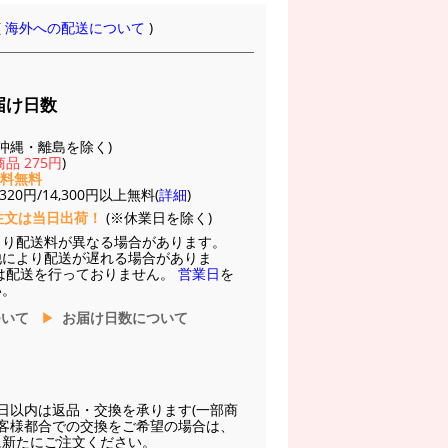
(
海外への配送について
)
届け日数
(※沖縄・離島を除く)
品 275円
)
送料無料
20円/14,300円以上無料(
詳細
)
注文は当日出荷！
(※休業日を除く)
より配送料が異なる場合があります。
他により配送が遅れる場合がありま
は配送を行っておりません。
営業日
を
い。
ついて
お届け日数について
日以内は返品・交換を承ります(一部商
お客様都合での交換をご希望の場合は、
に新たにご注文ください。