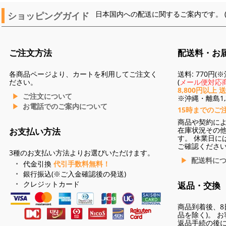
ショッピングガイド
日本国内への配送に関するご案内です。 
ご注文方法
配送料・お
各商品ページより、カートを利用してご注文く
送料: 770円
ださい。
(
メール便対応商
8,800円以上 
ご注文について
※沖縄・離島1,3
お電話でのご案内について
15時までのご
商品や契約に
在庫状況その
お支払い方法
す。 休業日に
ご確認くださ
3種のお支払い方法よりお選びいただけます。
配送料に
代金引換
代引手数料無料！
銀行振込(※ご入金確認後の発送)
クレジットカード
返品・交換
商品到着後、8
品を除く)。 
返品手続の後