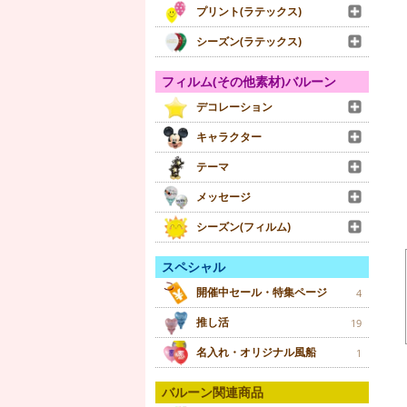
プリント(ラテックス)
シーズン(ラテックス)
フィルム(その他素材)バルーン
デコレーション
キャラクター
テーマ
メッセージ
シーズン(フィルム)
スペシャル
開催中セール・特集ページ
4
推し活
19
名入れ・オリジナル風船
1
バルーン関連商品