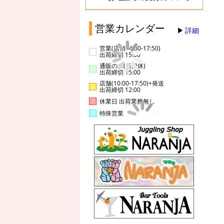
営業カレンダー
詳細
営業(店舗14:00-17:50)
出荷締切 15:00
通販のみ(店舗休)
出荷締切 15:00
店舗(10:00-17:50)+発送
出荷締切 12:00
休業日 出荷業務無し
特殊営業