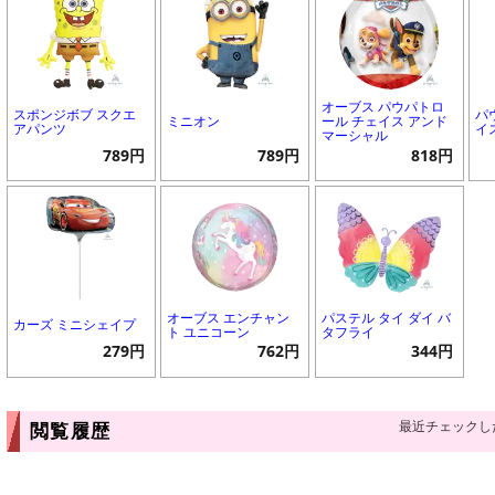
オーブス パウパトロ
スポンジボブ スクエ
パ
ミニオン
ール チェイス アンド
アパンツ
イ
マーシャル
789円
789円
818円
オーブス エンチャン
パステル タイ ダイ バ
カーズ ミニシェイプ
ト ユニコーン
タフライ
279円
762円
344円
最近チェックし
閲覧履歴