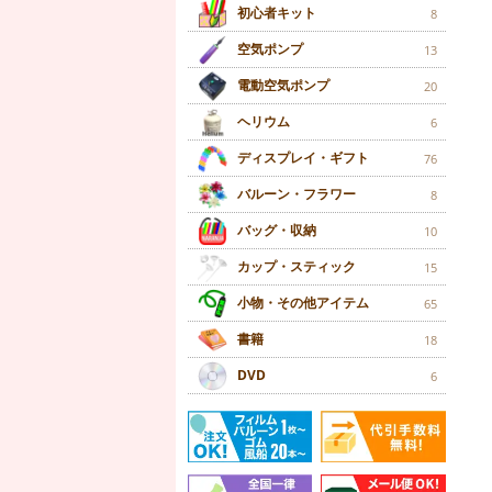
初心者キット
8
空気ポンプ
13
電動空気ポンプ
20
ヘリウム
6
ディスプレイ・ギフト
76
バルーン・フラワー
8
バッグ・収納
10
カップ・スティック
15
小物・その他アイテム
65
書籍
18
DVD
6