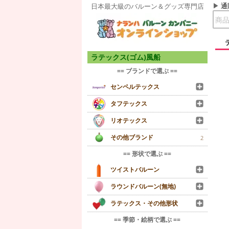
通
日本最大級のバルーン＆グッズ専門店
ラテックス(ゴム)風船
== ブランドで選ぶ ==
センペルテックス
タフテックス
リオテックス
その他ブランド
2
== 形状で選ぶ ==
ツイストバルーン
ラウンドバルーン(無地)
ラテックス・その他形状
== 季節・絵柄で選ぶ ==