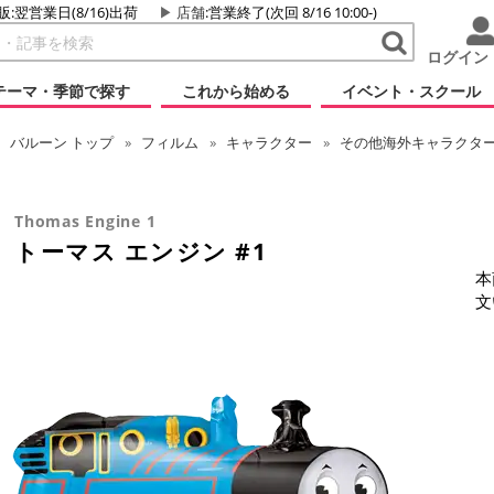
販:翌営業日(8/16)出荷
店舗
:営業終了(次回 8/16 10:00-)
ログイン
テーマ・季節で探す
これから始める
イベント・スクール
バルーン
トップ
フィルム
キャラクター
その他海外キャラクタ
Thomas Engine 1
トーマス エンジン #1
本
文