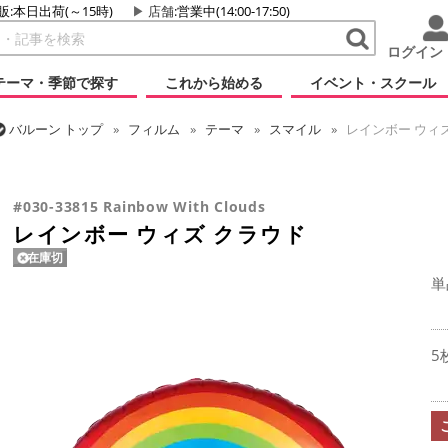
販:本日出荷(～15時)
店舗
:営業中(14:00-17:50)
ログイン
テーマ・季節で探す
これから始める
イベント・スクール
バルーン
トップ
フィルム
テーマ
スマイル
レインボー ウィ
バルーン
トップ
フィルム
シーズン(フィルム)
サマー(夏)
レイ
#030-33815 Rainbow With Clouds
レインボー ウィズ クラウド
在庫切
単
5