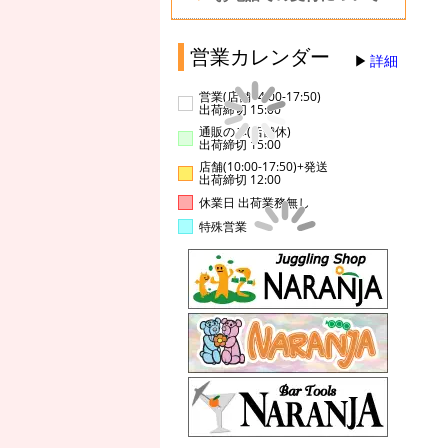
営業カレンダー
詳細
営業(店舗14:00-17:50)
出荷締切 15:00
通販のみ(店舗休)
出荷締切 15:00
店舗(10:00-17:50)+発送
出荷締切 12:00
休業日 出荷業務無し
特殊営業