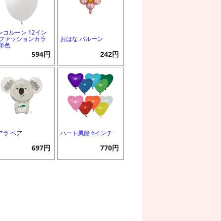
ンコルーン 12イン
 ファッションカラ
おはな バルーン
 単色
594円
242円
アラ ベア
ハート風船 6インチ
697円
770円