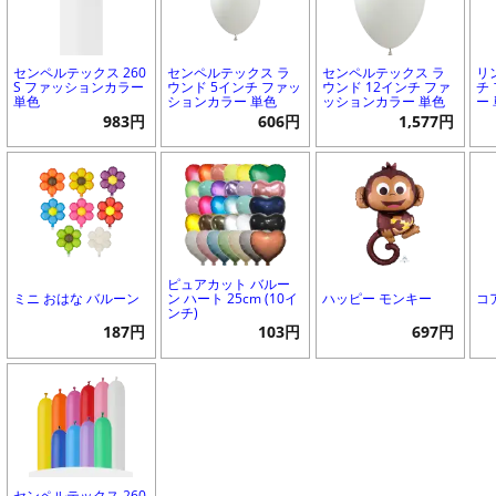
センペルテックス 260
センペルテックス ラ
センペルテックス ラ
リ
S ファッションカラー
ウンド 5インチ ファッ
ウンド 12インチ ファ
チ
単色
ションカラー 単色
ッションカラー 単色
ー
983円
606円
1,577円
ピュアカット バルー
ミニ おはな バルーン
ン ハート 25cm (10イ
ハッピー モンキー
コ
ンチ)
187円
103円
697円
センペルテックス 260