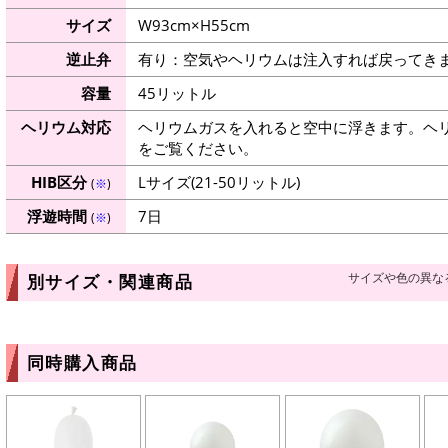
サイズ
W93cm×H55cm
逆止弁
有り：空気やヘリウムは注入すれば戻ってき
容量
45リットル
ヘリウム対応
ヘリウムガスを入れると空中に浮きます。ヘ
をご覧ください。
HIB区分
Lサイズ(21-50リットル)
(
※
)
浮遊時間
7日
(
※
)
サイズや色の異な
別サイズ・関連商品
同時購入商品