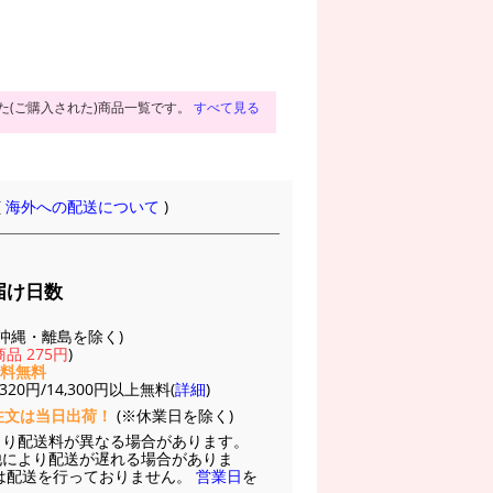
た(ご購入された)商品一覧です。
すべて見る
(
海外への配送について
)
届け日数
(※沖縄・離島を除く)
品 275円
)
送料無料
20円/14,300円以上無料(
詳細
)
注文は当日出荷！
(※休業日を除く)
より配送料が異なる場合があります。
他により配送が遅れる場合がありま
は配送を行っておりません。
営業日
を