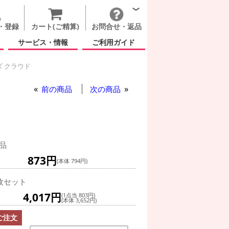
・登録
カート(ご精算)
お問合せ・返品
サービス・情報
ご利用ガイド
ズ クラウド
ンボー ウィズ クラウド
前の商品
次の商品
品
873円
(本体 794円)
枚セット
4,017円
(1点当 803円)
(本体 3,652円)
ご注文