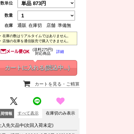
数単位
数量
通販
在庫切
店舗
準備無
在庫
在庫の数はリアルタイムではありません。
店舗の在庫を通信販売で購入できません。
(送料275円)
詳細
対応商品
カートに入れる
(読込中...)
カートを見る
・ご精算
入荷情報
すべて表示
在庫切のみ表示
仕入先欠品中(次回入荷未定)