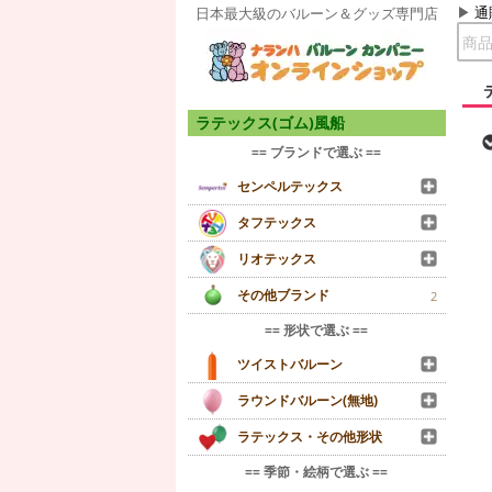
通
日本最大級のバルーン＆グッズ専門店
ラテックス(ゴム)風船
== ブランドで選ぶ ==
センペルテックス
タフテックス
リオテックス
その他ブランド
2
== 形状で選ぶ ==
ツイストバルーン
ラウンドバルーン(無地)
ラテックス・その他形状
== 季節・絵柄で選ぶ ==