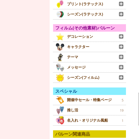
プリント(ラテックス)
シーズン(ラテックス)
フィルム(その他素材)バルーン
デコレーション
キャラクター
テーマ
メッセージ
シーズン(フィルム)
スペシャル
開催中セール・特集ページ
5
推し活
19
名入れ・オリジナル風船
1
バルーン関連商品