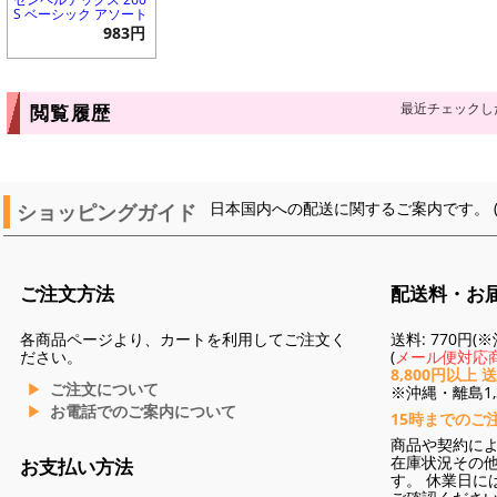
S ベーシック アソート
983円
最近チェックし
閲覧履歴
ショッピングガイド
日本国内への配送に関するご案内です。 
ご注文方法
配送料・お
各商品ページより、カートを利用してご注文く
送料: 770円
ださい。
(
メール便対応商
8,800円以上 
ご注文について
※沖縄・離島1,3
お電話でのご案内について
15時までのご
商品や契約に
在庫状況その
お支払い方法
す。 休業日に