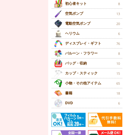
初心者キット
8
空気ポンプ
13
電動空気ポンプ
20
ヘリウム
6
ディスプレイ・ギフト
76
バルーン・フラワー
8
バッグ・収納
10
カップ・スティック
15
小物・その他アイテム
65
書籍
18
DVD
6