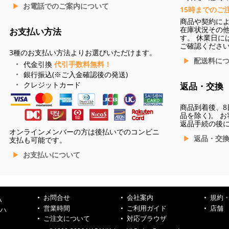
お電話でのご案内について
15時までのご
商品や契約に
在庫状況その
お支払い方法
す。 休業日に
ご確認くださ
3種のお支払い方法よりお選びいただけます。
配送料に
代金引換
代引手数料無料！
銀行振込(※ご入金確認後の発送)
クレジットカード
返品・交換
商品到着後、8
品を除く)。 
返品手続の後
オンラインメンバーの方は後払いでのコンビニ
返品・交
支払も可能です。
お支払いについて
お問合せ
会社案内
規約
ハ
営業時間
ご利用ガイド
店舗
ンハ
ご注文について
対応ブラウザ