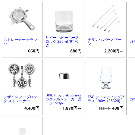
リビー ヘビーベース
ストレーナー ナラン
ナランハ バースプー
ロック 326ml (917C
ガ
ハ
ン
D)
660円
880円
2,200円～
BIRDY. by Erik Lorincz
デザイン ノープロン
TSG テイスティンググ
カクテルシェーカー用
カ
グ ストレーナー
ラス 190ml (36320)
トップのみ
4,400円
1,870円～
408円
583円▶