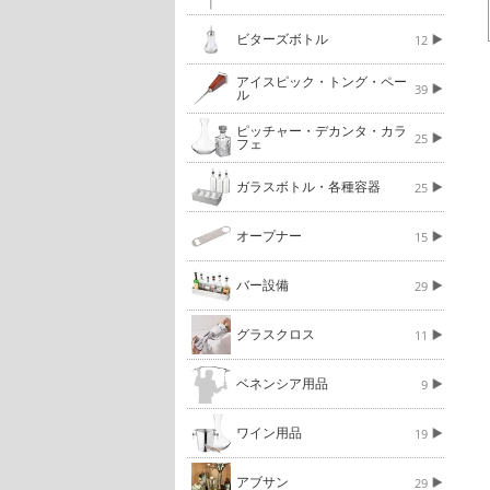
ビターズボトル
12
アイスピック・トング・ペー
39
ル
ピッチャー・デカンタ・カラ
25
フェ
ガラスボトル・各種容器
25
オープナー
15
バー設備
29
グラスクロス
11
ベネンシア用品
9
ワイン用品
19
アブサン
29