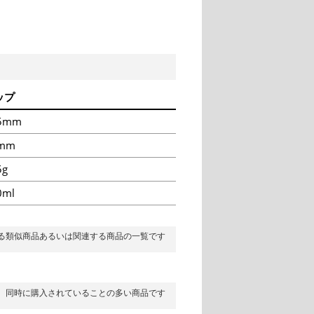
ップ
5mm
mm
5g
0ml
る類似商品あるいは関連する商品の一覧です
同時に購入されていることの多い商品です