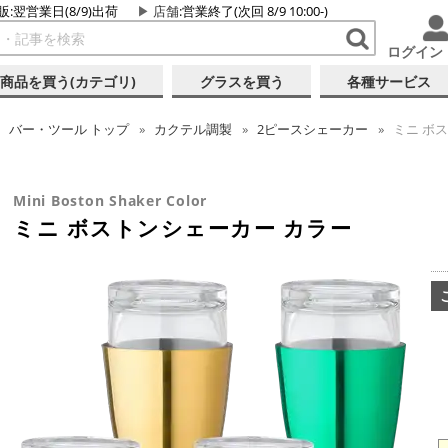
販:翌営業日(8/9)出荷
店舗
:営業終了(次回 8/9 10:00-)
ログイン
商品を買う(カテゴリ)
グラスを買う
各種サービス
バー・ツール
トップ
カクテル調製
2ピースシェーカー
ミニ ボ
Mini Boston Shaker Color
ミニ ボストンシェーカー カラー