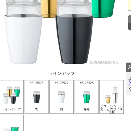
ラインアップ
#S-26526
#S-26527
#S-26528
ボストンシェー
ラインアップ
黒
白
青緑
カーとのサイズ
比較