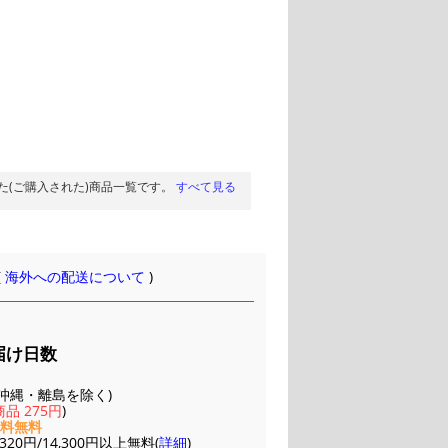
た(ご購入された)商品一覧です。
すべて見る
(
海外への配送について
)
届け日数
(※沖縄・離島を除く)
品 275円
)
送料無料
20円/14,300円以上無料(
詳細
)