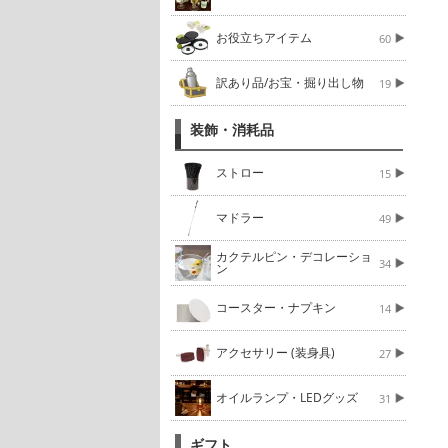
お役立ちアイテム
60
訳あり品/お宝・掘り出し物
19
装飾・消耗品
ストロー
15
マドラー
49
カクテルピン・デコレーショ
34
ン
コースター・ナプキン
14
アクセサリー (装身具)
27
オイルランプ・LEDグッズ
31
ギフト