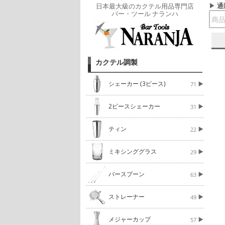
通
日本最大級のカクテル用品専門店
バー・ツール ナランハ
カクテル調製
シェーカー (3ピース)
71
2ピースシェーカー
31
ティン
22
ミキシンググラス
29
バースプーン
63
ストレーナー
49
メジャーカップ
57