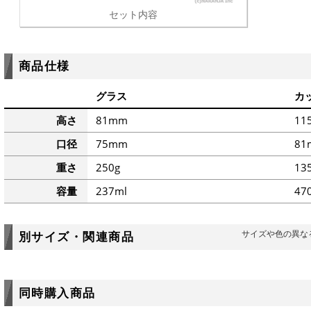
セット内容
商品仕様
グラス
カ
高さ
81mm
11
口径
75mm
81
重さ
250g
13
容量
237ml
47
サイズや色の異な
別サイズ・関連商品
同時購入商品