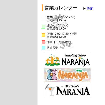
営業カレンダー
詳細
営業(店舗14:00-17:50)
出荷締切 15:00
通販のみ(店舗休)
出荷締切 15:00
店舗(10:00-17:50)+発送
出荷締切 12:00
休業日 出荷業務無し
特殊営業