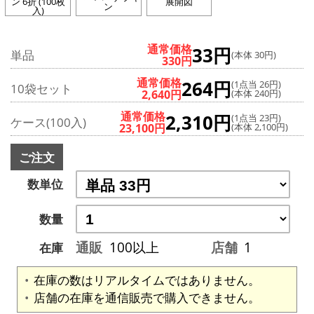
ン 6折 (100枚
展開図
ン
入)
通常価格
33円
単品
(本体 30円)
330円
通常価格
264円
(1点当 26円)
10袋セット
2,640円
(本体 240円)
通常価格
2,310円
(1点当 23円)
ケース(100入)
23,100円
(本体 2,100円)
ご注文
数単位
数量
通販
100以上
店舗
1
在庫
在庫の数はリアルタイムではありません。
店舗の在庫を通信販売で購入できません。