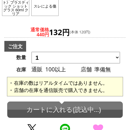
ト》プラスティ
ック ショット
スレによる傷
グラス 60ml ク
リア
通常価格
132円
(本体 120円)
440円
ご注文
数量
通販
100以上
店舗
準備無
在庫
在庫の数はリアルタイムではありません。
店舗の在庫を通信販売で購入できません。
カートに入れる
(読込中...)