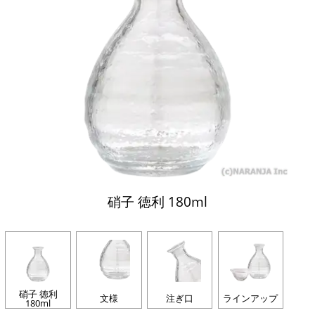
硝子 徳利 180ml
硝子 徳利
文様
注ぎ口
ラインアップ
180ml