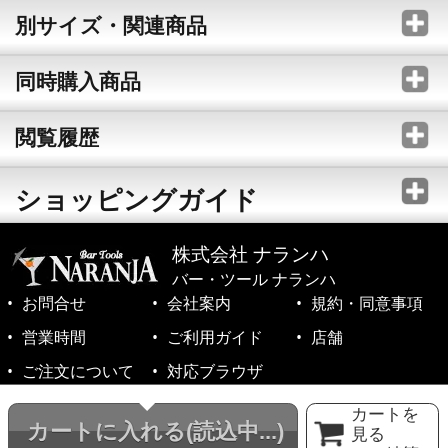
別サイズ・関連商品
同時購入商品
閲覧履歴
ショッピングガイド
株式会社 ナランハ
バー・ツール ナランハ
お問合せ
会社案内
規約・同意事項
営業時間
ご利用ガイド
店舗
ご注文について
対応ブラウザ
©1999-2026 NARANJA Inc. All Rights Reserved.
カートを
カートに入れる
(読込中...)
見る