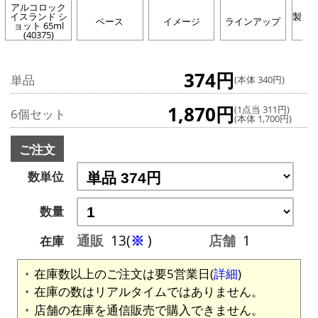
アルコロック
イスランド シ
製造
ベース
イメージ
ラインアップ
ョット 65ml
(40375)
374円
単品
(本体 340円)
1,870円
(1点当 311円)
6個セット
(本体 1,700円)
ご注文
数単位
数量
通販
13(
※
)
店舗
1
在庫
在庫数以上のご注文は要5営業日(
詳細
)
在庫の数はリアルタイムではありません。
店舗の在庫を通信販売で購入できません。