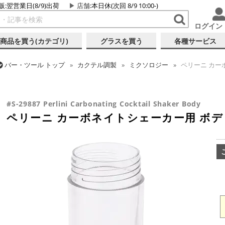
販:翌営業日(8/9)出荷
店舗
:本日休(次回 8/9 10:00-)
ログイン
商品を買う(カテゴリ)
グラスを買う
各種サービス
バー・ツール
トップ
カクテル調製
ミクソロジー
ペリーニ カー
バー・ツール
トップ
カクテル調製
シェーカー (3ピース)
ペリー
#S-29887 Perlini Carbonating Cocktail Shaker Body
ペリーニ カーボネイトシェーカー用 ボデ