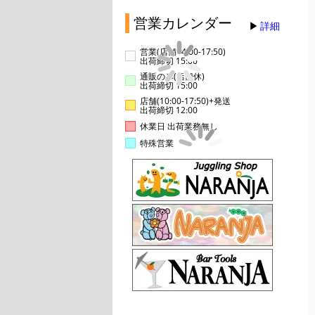
営業カレンダー
詳細
営業(店舗14:00-17:50)
出荷締切 15:00
通販のみ(店舗休)
出荷締切 15:00
店舗(10:00-17:50)+発送
出荷締切 12:00
休業日 出荷業務無し
特殊営業