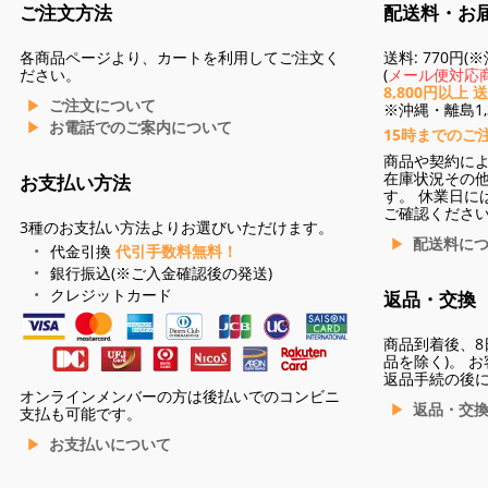
ご注文方法
配送料・お
各商品ページより、カートを利用してご注文く
送料: 770円
ださい。
(
メール便対応商
8,800円以上 
ご注文について
※沖縄・離島1,3
お電話でのご案内について
15時までのご
商品や契約に
在庫状況その
お支払い方法
す。 休業日に
ご確認くださ
3種のお支払い方法よりお選びいただけます。
配送料に
代金引換
代引手数料無料！
銀行振込(※ご入金確認後の発送)
クレジットカード
返品・交換
商品到着後、8
品を除く)。 
返品手続の後
オンラインメンバーの方は後払いでのコンビニ
返品・交
支払も可能です。
お支払いについて