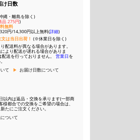
届け日数
(※沖縄・離島を除く)
品 275円
)
送料無料
20円/14,300円以上無料(
詳細
)
注文は当日出荷！
(※休業日を除く)
より配送料が異なる場合があります。
他により配送が遅れる場合がありま
は配送を行っておりません。
営業日
を
い。
ついて
お届け日数について
日以内は返品・交換を承ります(一部商
お客様都合での交換をご希望の場合は、
に新たにご注文ください。
換について