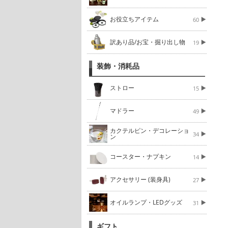
お役立ちアイテム
60
訳あり品/お宝・掘り出し物
19
装飾・消耗品
ストロー
15
マドラー
49
カクテルピン・デコレーショ
34
ン
コースター・ナプキン
14
アクセサリー (装身具)
27
オイルランプ・LEDグッズ
31
ギフト