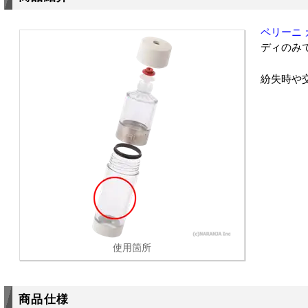
ペリーニ
ディのみ
紛失時や
使用箇所
商品仕様