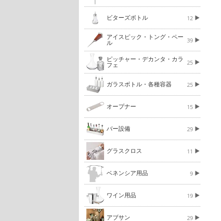
ビターズボトル
12
アイスピック・トング・ペー
39
ル
ピッチャー・デカンタ・カラ
25
フェ
ガラスボトル・各種容器
25
オープナー
15
バー設備
29
グラスクロス
11
ベネンシア用品
9
ワイン用品
19
アブサン
29