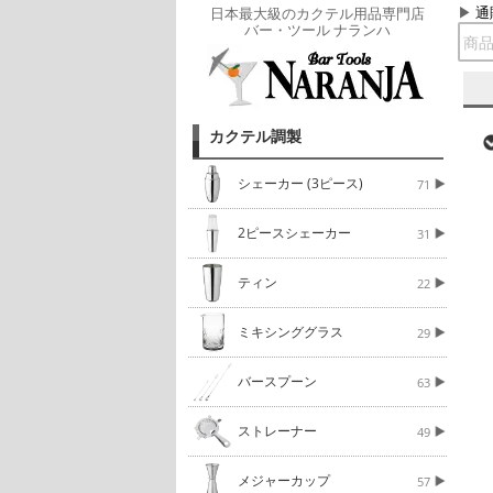
通
日本最大級のカクテル用品専門店
バー・ツール ナランハ
カクテル調製
シェーカー (3ピース)
71
2ピースシェーカー
31
ティン
22
ミキシンググラス
29
バースプーン
63
ストレーナー
49
メジャーカップ
57