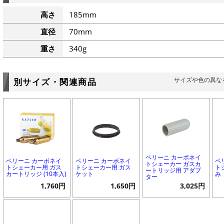
高さ
185mm
直径
70mm
重さ
340g
サイズや色の異な
別サイズ・関連商品
ペリーニ カーボネイ
ペリーニ カーボネイ
ペリーニ カーボネイ
ペ
トシェーカー ガスカ
トシェーカー用 ガス
トシェーカー用 ガス
ト
ートリッジ用 アダプ
カートリッジ (10本入)
ケット
み
ター
1,760円
1,650円
3,025円