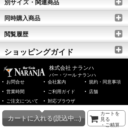
別サイズ・関連商品
同時購入商品
閲覧履歴
ショッピングガイド
株式会社 ナランハ
バー・ツール ナランハ
お問合せ
会社案内
規約・同意事項
営業時間
ご利用ガイド
店舗
ご注文について
対応ブラウザ
©1999-2026 NARANJA Inc. All Rights Reserved.
カートを
カートに入れる
(読込中...)
見る
・ご精算