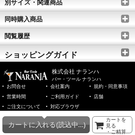
別サイズ・関連商品
同時購入商品
閲覧履歴
ショッピングガイド
株式会社 ナランハ
バー・ツール ナランハ
お問合せ
会社案内
規約・同意事項
営業時間
ご利用ガイド
店舗
ご注文について
対応ブラウザ
©1999-2026 NARANJA Inc. All Rights Reserved.
カートを
カートに入れる
(読込中...)
見る
・ご精算