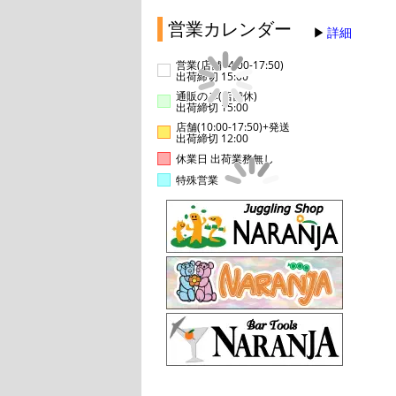
営業カレンダー
詳細
営業(店舗14:00-17:50)
出荷締切 15:00
通販のみ(店舗休)
出荷締切 15:00
店舗(10:00-17:50)+発送
出荷締切 12:00
休業日 出荷業務無し
特殊営業