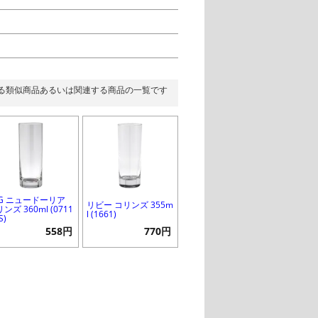
る類似商品あるいは関連する商品の一覧です
SG ニュードーリア
リビー コリンズ 355m
ンズ 360ml (0711
l (1661)
S)
558円
770円