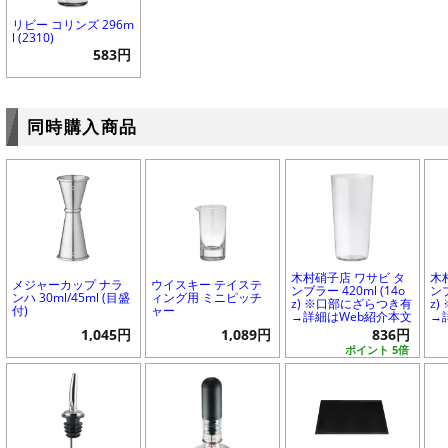
リビー コリンズ 296m
l (2310)
583円
同時購入商品
木村硝子店 ワサビ タ
木
メジャーカップ ナラ
ウイスキー テイステ
ンブラー 420ml (14o
ンブ
ンハ 30ml/45ml (目盛
ィング用 ミニピッチ
z) ※口部にざらつき有
z
付)
ャー
→詳細はWeb紹介本文
→
1,045円
1,089円
836円
ポイント 5倍