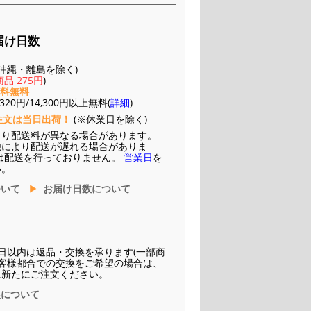
届け日数
(※沖縄・離島を除く)
品 275円
)
送料無料
20円/14,300円以上無料(
詳細
)
注文は当日出荷！
(※休業日を除く)
より配送料が異なる場合があります。
他により配送が遅れる場合がありま
は配送を行っておりません。
営業日
を
い。
ついて
お届け日数について
日以内は返品・交換を承ります(一部商
お客様都合での交換をご希望の場合は、
に新たにご注文ください。
換について