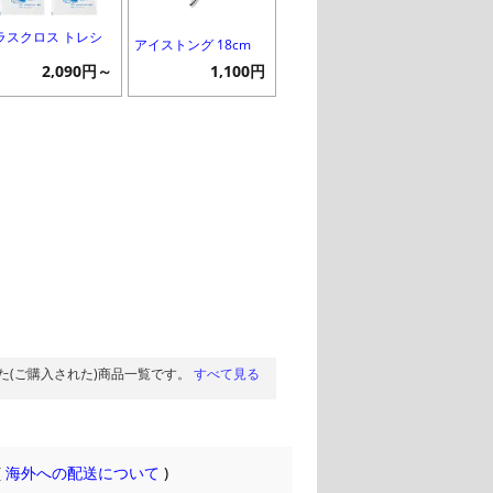
ラスクロス トレシ
アイストング 18cm
2,090円～
1,100円
た(ご購入された)商品一覧です。
すべて見る
(
海外への配送について
)