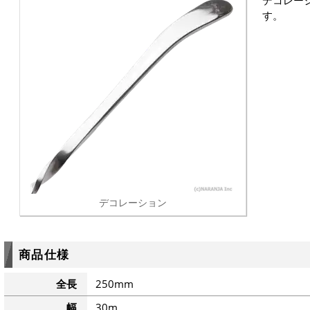
デコレー
す。
デコレーション
商品仕様
全長
250mm
幅
30m