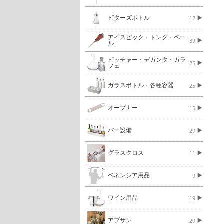
ビターズボトル
12
アイスピック・トング・ペー
39
ル
ピッチャー・デカンタ・カラ
25
フェ
ガラスボトル・各種容器
25
オープナー
15
バー設備
29
グラスクロス
11
ベネンシア用品
9
ワイン用品
19
アブサン
29