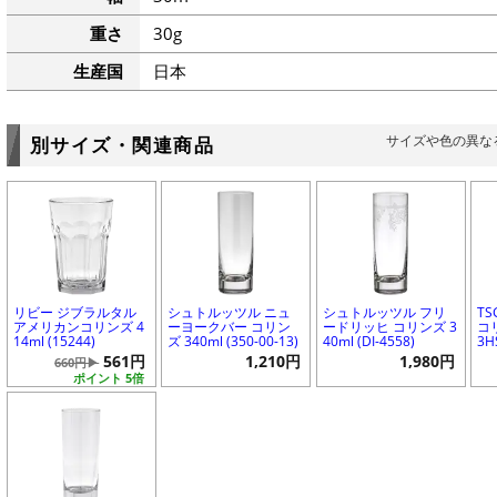
重さ
30g
生産国
日本
サイズや色の異な
別サイズ・関連商品
リビー ジブラルタル
シュトルッツル ニュ
シュトルッツル フリ
T
アメリカンコリンズ 4
ーヨークバー コリン
ードリッヒ コリンズ 3
コリ
14ml (15244)
ズ 340ml (350-00-13)
40ml (DI-4558)
3H
561円
1,210円
1,980円
660円▶
ポイント 5倍