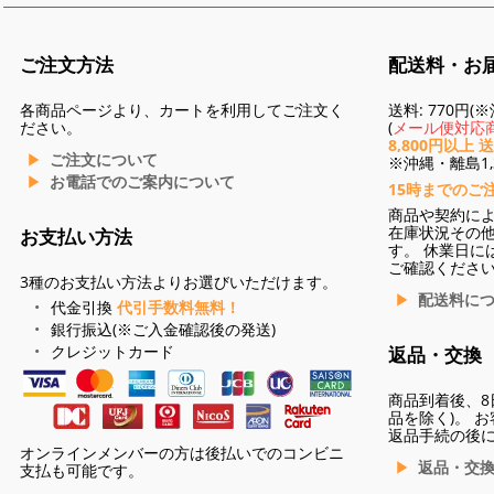
ご注文方法
配送料・お
各商品ページより、カートを利用してご注文く
送料: 770円
ださい。
(
メール便対応商
8,800円以上 
ご注文について
※沖縄・離島1,3
お電話でのご案内について
15時までのご
商品や契約に
在庫状況その
お支払い方法
す。 休業日に
ご確認くださ
3種のお支払い方法よりお選びいただけます。
配送料に
代金引換
代引手数料無料！
銀行振込(※ご入金確認後の発送)
クレジットカード
返品・交換
商品到着後、8
品を除く)。 
返品手続の後
オンラインメンバーの方は後払いでのコンビニ
返品・交
支払も可能です。