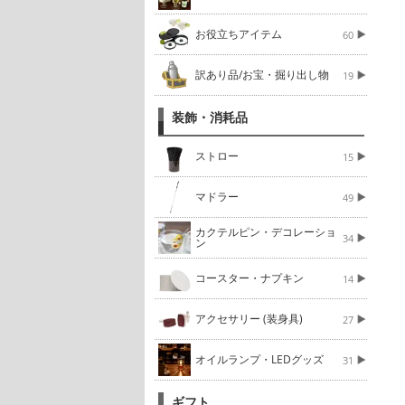
お役立ちアイテム
60
訳あり品/お宝・掘り出し物
19
装飾・消耗品
ストロー
15
マドラー
49
カクテルピン・デコレーショ
34
ン
コースター・ナプキン
14
アクセサリー (装身具)
27
オイルランプ・LEDグッズ
31
ギフト