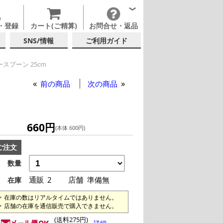
・登録
カート(ご精算)
お問合せ・返品
SNS/情報
ご利用ガイド
スプーン 25cm
前の商品
次の商品
660円
(本体 600円)
ご注文
数量
通販
2
店舗
準備無
在庫
在庫の数はリアルタイムではありません。
店舗の在庫を通信販売で購入できません。
(送料275円)