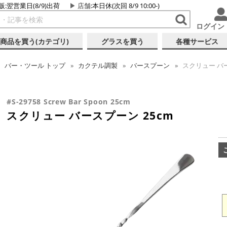
販:翌営業日(8/9)出荷
店舗
:本日休(次回 8/9 10:00-)
ログイン
商品を買う(カテゴリ)
グラスを買う
各種サービス
バー・ツール
トップ
カクテル調製
バースプーン
スクリュー バー
#S-29758 Screw Bar Spoon 25cm
スクリュー バースプーン 25cm