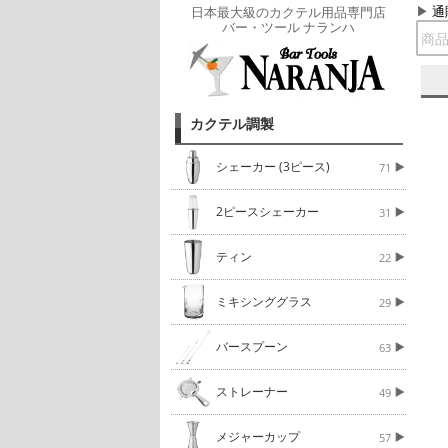
通
日本最大級のカクテル用品専門店
バー・ツール ナランハ
カクテル調製
シェーカー (3ピース)
71
2ピースシェーカー
31
ティン
22
ミキシンググラス
29
バースプーン
63
ストレーナー
49
メジャーカップ
57