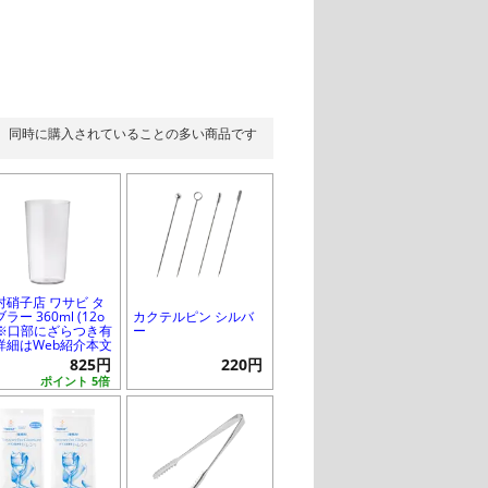
同時に購入されていることの多い商品です
村硝子店 ワサビ タ
ラー 360ml (12o
カクテルピン シルバ
) ※口部にざらつき有
ー
詳細はWeb紹介本文
825円
220円
ポイント 5倍